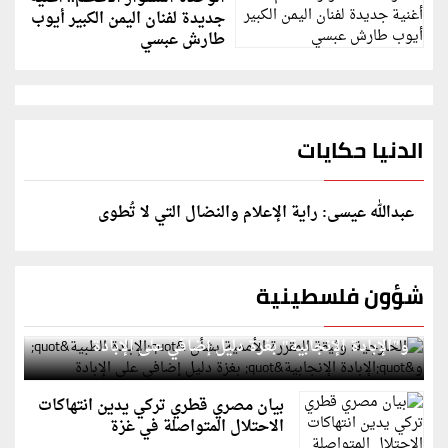
جديدة لفنان اليمن الكبير أيوب
طارش عبسي
الدنيا حكايات
عبدالله عيسى: راية الإعلام والنضال التي لا تُطوى
شؤون فلسطينية
الخارجية: وثيقة المقررة الأممية بشأن "الإبادة الطبية"
و"الإبادة الإنجابية" بغزة دليل إضافي على الإبادة
بيان مصري قطري تركي يدين انتهاكات
الاحتلال المتواصلة في غزة