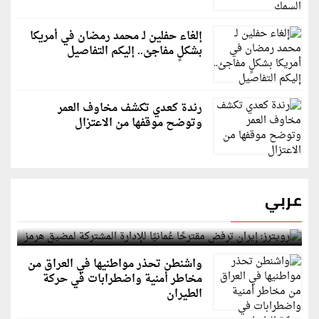
إلغاء حفلين لـ محمد رمضان في أمريكا
بشكلٍ مفاجئ.. إليكم التفاصيل
رندة كعدي تكشف مخاوف العمر
وتوضح موقفها من الاعتزال
عربي
رويترز: إيران ترفض مقترحًا عُمانيًا للإدارة المشتركة
لمضيق هرمز
واشنطن تحذر مواطنيها في العراق من
مخاطر أمنية واضطرابات في حركة
الطيران