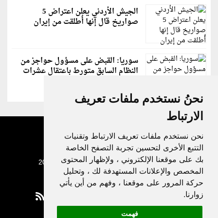
الجيش الأردني يعلن اعتراض 5
صواريخ قال إنها أُطلقت من إيران
سوريا: القبض على مسؤول حواجز من
النظام السابق متورط باعتقال عشرات
الشبان
نحنُ نستخدم ملفات تعريف
الارتباط
نحن نستخدم ملفات تعريف الارتباط وتقنيات
التتبع الأخرى لتحسين تجربة التصفح الخاصة
بك على موقعنا الإلكتروني ، ولإظهار المحتوى
جميع الحقوق محفوظة لدنيا الوطن © 2003 - 2022
المخصص والإعلانات المستهدفة لك ، وتحليل
حركة المرور على موقعنا ، وفهم من أين يأتي
زوارنا.
فهمت