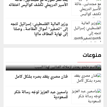
بعد نشر صورته مع مجندتين.. عائلة
الأسير الدريملي تكشف كواليس اختفائه
وزير المالية الفلسطيني: إسرائيل تتجه
إلى "تصفير" أموال المقاصة.. وصلنا
إلى نهاية المطاف ماليًا
منوعات
قاسم ملحو يعتذر لزملائه الفنانين لهذا السبب
فنان مصري يفقد بصره بشكل كامل
ياسمين عبد العزيز توجّه رسالة شكر
للسعودية