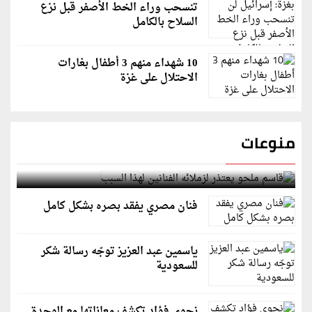
تنسحب وراء الخط الأصفر قبل نزع
السلاح بالكامل
10 شهداء منهم 3 أطفال بغارات
الاحتلال على غزة
منوعات
قاسم ملحو يعتذر لزملائه الفنانين لهذا السبب
فنان مصري يفقد بصره بشكل كامل
ياسمين عبد العزيز توجّه رسالة شكر
للسعودية
نجوى فؤاد تكشف معاناتها مع الوحدة