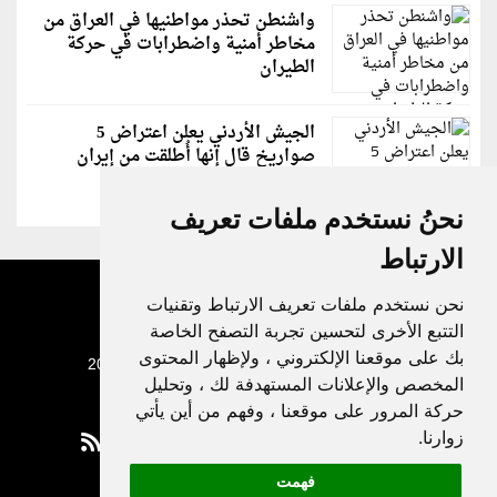
واشنطن تحذر مواطنيها في العراق من
مخاطر أمنية واضطرابات في حركة
الطيران
الجيش الأردني يعلن اعتراض 5
صواريخ قال إنها أُطلقت من إيران
نحنُ نستخدم ملفات تعريف
الارتباط
نحن نستخدم ملفات تعريف الارتباط وتقنيات
التتبع الأخرى لتحسين تجربة التصفح الخاصة
بك على موقعنا الإلكتروني ، ولإظهار المحتوى
جميع الحقوق محفوظة لدنيا الوطن © 2003 - 2022
المخصص والإعلانات المستهدفة لك ، وتحليل
حركة المرور على موقعنا ، وفهم من أين يأتي
زوارنا.
فهمت