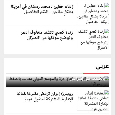
إلغاء حفلين لـ محمد رمضان في أمريكا
بشكلٍ مفاجئ.. إليكم التفاصيل
رندة كعدي تكشف مخاوف العمر
وتوضح موقفها من الاعتزال
عربي
قطر: حماس التزمت باتفاق غزة والمجتمع الدولي مطالب
بالضغط على إسرائيل
رويترز: إيران ترفض مقترحًا عُمانيًا
للإدارة المشتركة لمضيق هرمز