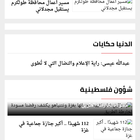
مسير أعمال محافظة طولكرم
يستقبل مجدلاني
الدنيا حكايات
عبدالله عيسى: راية الإعلام والنضال التي لا تُطوى
شؤون فلسطينية
إسرائيل تعلن تقييد هجماتها بغزة ونتنياهو يكشف: رفضنا
مسودة لخارطة الطريق
112 شهيدًا .. أكبر جنازة جماعية في
غزة