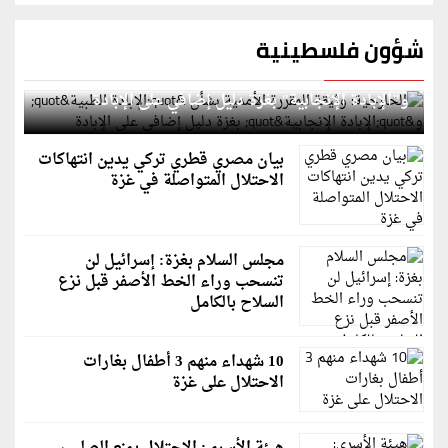
شؤون فلسطينية
الخارجية: وثيقة المقررة الأممية بشأن "الإبادة الطبية"
و"الإبادة الإنجابية" بغزة دليل إضافي على الإبادة
بيان مصري قطري تركي يدين انتهاكات
الاحتلال المتواصلة في غزة
مجلس السلام بغزة: إسرائيل لن
تنسحب وراء الخط الأصفر قبل نزع
السلاح بالكامل
10 شهداء منهم 3 أطفال بغارات
الاحتلال على غزة