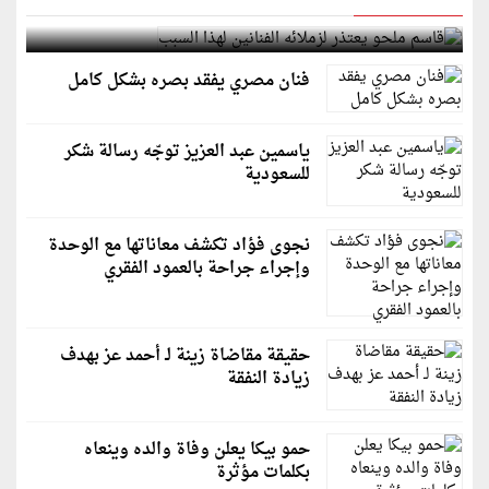
قاسم ملحو يعتذر لزملائه الفنانين لهذا السبب
فنان مصري يفقد بصره بشكل كامل
ياسمين عبد العزيز توجّه رسالة شكر
للسعودية
نجوى فؤاد تكشف معاناتها مع الوحدة
وإجراء جراحة بالعمود الفقري
حقيقة مقاضاة زينة لـ أحمد عز بهدف
زيادة النفقة
حمو بيكا يعلن وفاة والده وينعاه
بكلمات مؤثرة