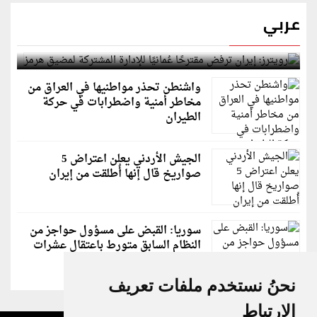
عربي
رويترز: إيران ترفض مقترحًا عُمانيًا للإدارة المشتركة
لمضيق هرمز
واشنطن تحذر مواطنيها في العراق من
مخاطر أمنية واضطرابات في حركة
الطيران
الجيش الأردني يعلن اعتراض 5
صواريخ قال إنها أُطلقت من إيران
سوريا: القبض على مسؤول حواجز من
النظام السابق متورط باعتقال عشرات
الشبان
نحنُ نستخدم ملفات تعريف
الارتباط