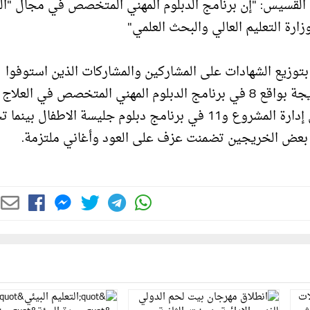
 القسيس: "إن برنامج الدبلوم المهني المتخصص في مجال "ال
رة التعليم العالي والبحث العلمي"
توزيع الشهادات على المشاركين والمشاركات الذين استوفوا
واجتازوا متطلبات البرامج بنجاح وعددهم 52 خريج وخريجة بواقع 8 في برنامج الدبلوم المهني المتخصص في العلاج
بالموسيقي و19 في برنامج الدبلوم المهني المتخصص في إدارة المشروع و11 في برنامج دبلوم جليسة الاطفال 