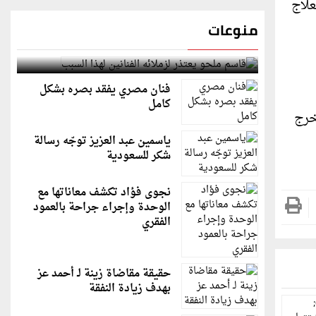
علاج
منوعات
قاسم ملحو يعتذر لزملائه الفنانين لهذا السبب
فنان مصري يفقد بصره بشكل
كامل
بينما تخرج
ياسمين عبد العزيز توجّه رسالة
شكر للسعودية
نجوى فؤاد تكشف معاناتها مع
الوحدة وإجراء جراحة بالعمود
الفقري
حقيقة مقاضاة زينة لـ أحمد عز
بهدف زيادة النفقة