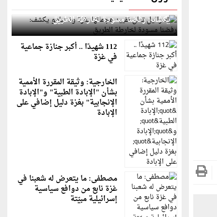
إسرائيل تعلن تقييد هجماتها بغزة ونتنياهو
يكشف: رفضنا مسودة لخارطة الطريق
112 شهيدًا .. أكبر جنازة جماعية
في غزة
الخارجية: وثيقة المقررة الأممية
بشأن "الإبادة الطبية" و"الإبادة
الإنجابية" بغزة دليل إضافي على
الإبادة
مصطفى: ما يتعرض له شعبنا في
غزة نابع من دوافع سياسية
إسرائيلية مبيّتة