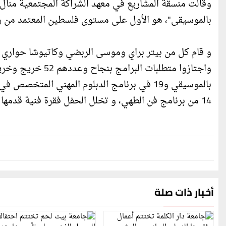
وقالت منسقة المشاريع في معهد الشراكة المجتمعية منال
بالموسيقى"، هو الأول على مستوى فلسطين المعتمد من وزا
و قام كل من بيتر براي وموسى الربضي وكاتيوشا حواري ب
14 من برنامج فن الطهي، و تخلل الحفل فقرة فنية قدمها بعض الخريجين تضمنت عزف على العود وأغاني ملتزمة.
أخبار ذات صلة