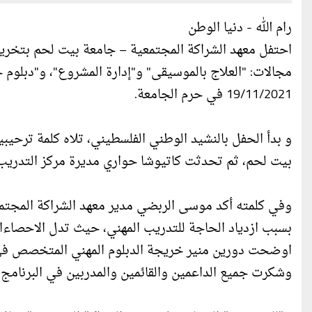
رام الله - دنيا الوطن
احتفل معهد الشراكة المجتمعية – جامعة بيت لحم بتخر
مجالات: "العلاج بالموسيقى" و"إدارة المشروع"، و"دبلوم
19/11/2021 في حرم الجامعة.
و بدأ الحفل بالنشيد الوطني الفلسطيني، تلاه كلمة ترحيبي
بيت لحم، ثم تحدثت كاتيوشا حواري مديرة مركز التدريب ال
وفي كلمته أكد موسى الربضي مدير معهد الشراكة المجتمعي
بسبب ازدياد الحاجة للتدريب المهني، حيث تدل الاحصاء
اوضحت دورين منير خريجة الدبلوم المهني المتخصص في مج
وشكرت جميع الداعمين والقائمين والمدربين في البرنامج.