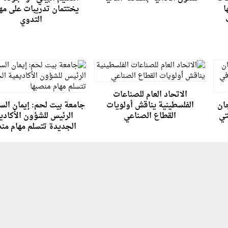
ا
يختتمان تدريبات على مه
التدوي
الاتحاد العام للصناعات
جان
الفلسطينية يناقش أولويات
جامعة بيت لحم: إيمان السق
تي
القطاع الصناعي
الرئيس للشؤون الأكادي
الجديدة تتسلم مهام من