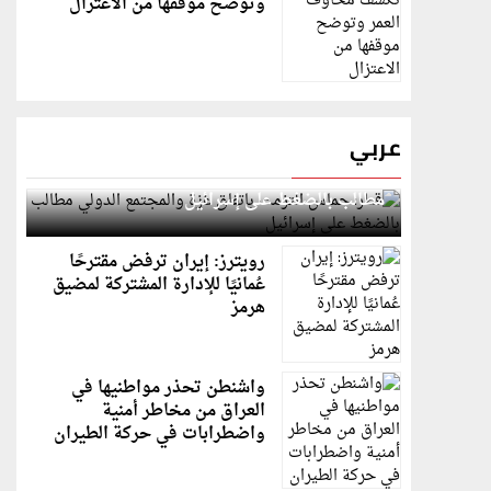
وتوضح موقفها من الاعتزال
عربي
قطر: حماس التزمت باتفاق غزة والمجتمع الدولي
مطالب بالضغط على إسرائيل
رويترز: إيران ترفض مقترحًا
عُمانيًا للإدارة المشتركة لمضيق
هرمز
واشنطن تحذر مواطنيها في
العراق من مخاطر أمنية
واضطرابات في حركة الطيران