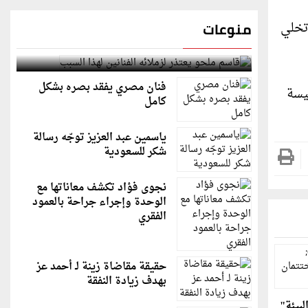
 تخلي
منوعات
قاسم ملحو يعتذر لزملائه الفنانين لهذا السبب
فنان مصري يفقد بصره بشكل
يسة
كامل
ياسمين عبد العزيز توجّه رسالة
شكر للسعودية
نجوى فؤاد تكشف معاناتها مع
الوحدة وإجراء جراحة بالعمود
الفقري
حقيقة مقاضاة زينة لـ أحمد عز
بهدف زيادة النفقة
لبيئة"