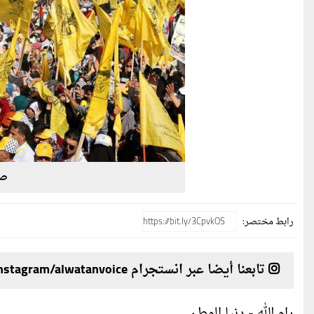
صو
رابط مختصر:
تابعنا أيضا عبر انستجرام instagram/alwatanvoice
رام الله - دنيا الوطن