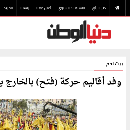
دنيا الرأي
الاستفتاء السنوي
أعلن معنا
راسلنا
المزيد
بيت لحم
وفد أقاليم حركة (فتح) بالخارج ي