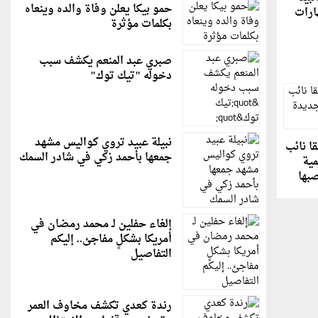
حمو بيكا يعلن وفاة والده وينعاه
ارات
بكلمات مؤثرة
صبري عبد المنعم يكشف سبب
دخوله "تيك توك"
نبيلة عبيد تروي كواليس مشهد
ا نائب
جمعها بأحمد زكي في شادر السمك
مية
صبها
إلغاء حفلين لـ محمد رمضان في
أمريكا بشكلٍ مفاجئ.. إليكم
التفاصيل
رندة كعدي تكشف مخاوف العمر