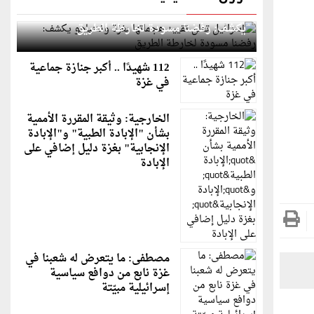
إسرائيل تعلن تقييد هجماتها بغزة ونتنياهو
يكشف: رفضنا مسودة لخارطة الطريق
112 شهيدًا .. أكبر جنازة جماعية
في غزة
الخارجية: وثيقة المقررة الأممية
بشأن "الإبادة الطبية" و"الإبادة
الإنجابية" بغزة دليل إضافي على
الإبادة
مصطفى: ما يتعرض له شعبنا في
غزة نابع من دوافع سياسية
إسرائيلية مبيّتة