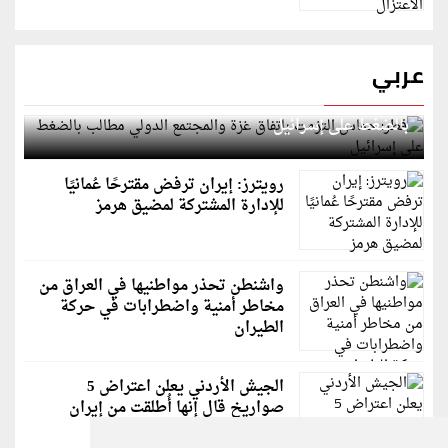
عربي
قطر: حماس التزمت باتفاق غزة والمجتمع الدولي مطالب
بالضغط على إسرائيل
رويترز: إيران ترفض مقترحًا عُمانيًا
للإدارة المشتركة لمضيق هرمز
واشنطن تحذر مواطنيها في العراق من
مخاطر أمنية واضطرابات في حركة
الطيران
الجيش الأردني يعلن اعتراض 5
صواريخ قال إنها أُطلقت من إيران