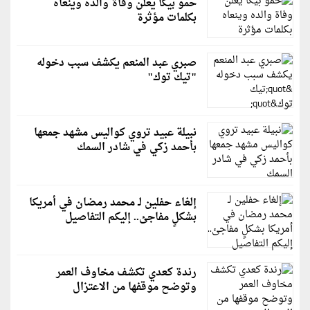
حمو بيكا يعلن وفاة والده وينعاه
بكلمات مؤثرة
صبري عبد المنعم يكشف سبب دخوله
"تيك توك"
نبيلة عبيد تروي كواليس مشهد جمعها
بأحمد زكي في شادر السمك
إلغاء حفلين لـ محمد رمضان في أمريكا
بشكلٍ مفاجئ.. إليكم التفاصيل
رندة كعدي تكشف مخاوف العمر
وتوضح موقفها من الاعتزال