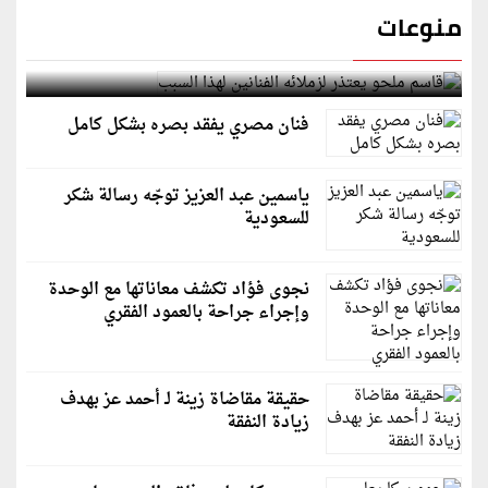
منوعات
قاسم ملحو يعتذر لزملائه الفنانين لهذا السبب
فنان مصري يفقد بصره بشكل كامل
ياسمين عبد العزيز توجّه رسالة شكر
للسعودية
نجوى فؤاد تكشف معاناتها مع الوحدة
وإجراء جراحة بالعمود الفقري
حقيقة مقاضاة زينة لـ أحمد عز بهدف
زيادة النفقة