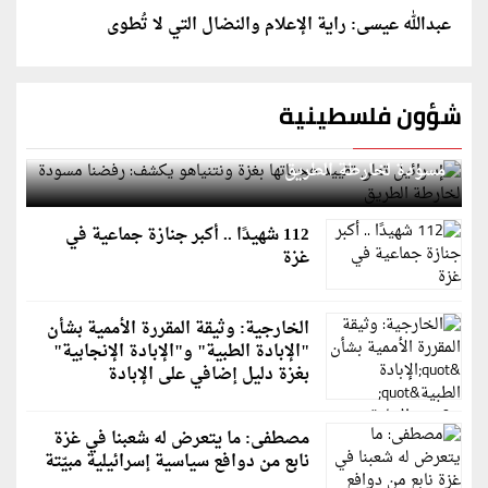
عبدالله عيسى: راية الإعلام والنضال التي لا تُطوى
شؤون فلسطينية
إسرائيل تعلن تقييد هجماتها بغزة ونتنياهو يكشف: رفضنا
مسودة لخارطة الطريق
112 شهيدًا .. أكبر جنازة جماعية في
غزة
الخارجية: وثيقة المقررة الأممية بشأن
"الإبادة الطبية" و"الإبادة الإنجابية"
بغزة دليل إضافي على الإبادة
مصطفى: ما يتعرض له شعبنا في غزة
نابع من دوافع سياسية إسرائيلية مبيّتة