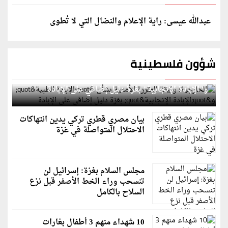
عبدالله عيسى: راية الإعلام والنضال التي لا تُطوى
شؤون فلسطينية
الخارجية: وثيقة المقررة الأممية بشأن "الإبادة الطبية"
و"الإبادة الإنجابية" بغزة دليل إضافي على الإبادة
بيان مصري قطري تركي يدين انتهاكات
الاحتلال المتواصلة في غزة
مجلس السلام بغزة: إسرائيل لن
تنسحب وراء الخط الأصفر قبل نزع
السلاح بالكامل
10 شهداء منهم 3 أطفال بغارات