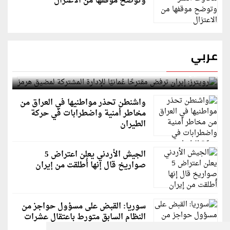
وتوضح موقفها من الاعتزال
عربي
رويترز: إيران ترفض مقترحًا عُمانيًا للإدارة المشتركة
لمضيق هرمز
واشنطن تحذر مواطنيها في العراق من
مخاطر أمنية واضطرابات في حركة
الطيران
الجيش الأردني يعلن اعتراض 5
صواريخ قال إنها أُطلقت من إيران
سوريا: القبض على مسؤول حواجز من
النظام السابق متورط باعتقال عشرات
الشبان