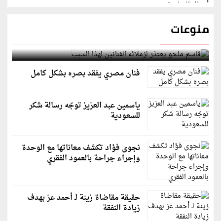
منوعات
قاسم ملحو يعتذر لزملائه الفنانين لهذا السبب
فنان مصري يفقد بصره بشكل كامل
ياسمين عبد العزيز توجّه رسالة شكر
للسعودية
نجوى فؤاد تكشف معاناتها مع الوحدة
وإجراء جراحة بالعمود الفقري
حقيقة مقاضاة زينة لـ أحمد عز بهدف
زيادة النفقة