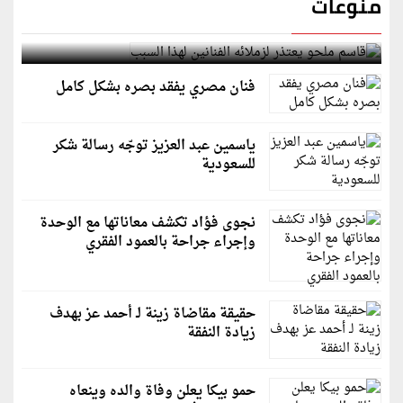
منوعات
قاسم ملحو يعتذر لزملائه الفنانين لهذا السبب
فنان مصري يفقد بصره بشكل كامل
ياسمين عبد العزيز توجّه رسالة شكر
للسعودية
نجوى فؤاد تكشف معاناتها مع الوحدة
وإجراء جراحة بالعمود الفقري
حقيقة مقاضاة زينة لـ أحمد عز بهدف
زيادة النفقة
حمو بيكا يعلن وفاة والده وينعاه