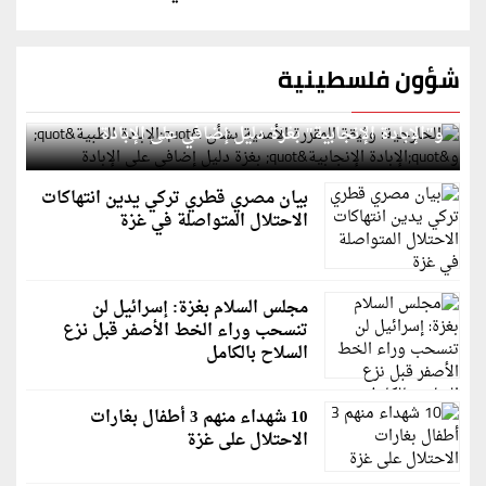
شؤون فلسطينية
الخارجية: وثيقة المقررة الأممية بشأن "الإبادة الطبية"
و"الإبادة الإنجابية" بغزة دليل إضافي على الإبادة
بيان مصري قطري تركي يدين انتهاكات
الاحتلال المتواصلة في غزة
مجلس السلام بغزة: إسرائيل لن
تنسحب وراء الخط الأصفر قبل نزع
السلاح بالكامل
10 شهداء منهم 3 أطفال بغارات
الاحتلال على غزة