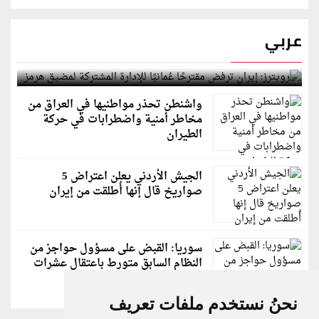
عربي
رويترز: إيران ترفض مقترحًا عُمانيًا للإدارة المشتركة
لمضيق هرمز
واشنطن تحذر مواطنيها في العراق من
مخاطر أمنية واضطرابات في حركة
الطيران
الجيش الأردني يعلن اعتراض 5
صواريخ قال إنها أُطلقت من إيران
سوريا: القبض على مسؤول حواجز من
النظام السابق متورط باعتقال عشرات
الشبان
نحنُ نستخدم ملفات تعريف