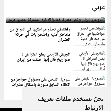
عربي
رويترز: إيران ترفض مقترحًا عُمانيًا للإدارة المشتركة
لمضيق هرمز
واشنطن تحذر مواطنيها في العراق من
مخاطر أمنية واضطرابات في حركة
الطيران
الجيش الأردني يعلن اعتراض 5
صواريخ قال إنها أُطلقت من إيران
سوريا: القبض على مسؤول حواجز من
النظام السابق متورط باعتقال عشرات
الشبان
نحنُ نستخدم ملفات تعريف
الارتباط