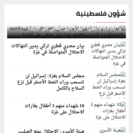
شؤون فلسطينية
الخارجية: وثيقة المقررة الأممية بشأن "الإبادة الطبية"
و"الإبادة الإنجابية" بغزة دليل إضافي على الإبادة
بيان مصري قطري تركي يدين انتهاكات
الاحتلال المتواصلة في غزة
مجلس السلام بغزة: إسرائيل لن
تنسحب وراء الخط الأصفر قبل نزع
السلاح بالكامل
10 شهداء منهم 3 أطفال بغارات
الاحتلال على غزة
هيئة الأسرى: الاحتلال يمنع الصليب