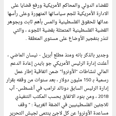
للقضاء الدولي والمحاكم الأمريكية ورفع قضايا على
الادارة الأمريكية للجم سياساتها المتهورة وعلى رأسها
عدائها للحقوق الفلسطينية والمس بأهم ثابت وبجوهر
القضية الفلسطينية المتمثلة بقضية اللجوء ، والتي
تنذر بتفجير الأوضاع على مستوى المنطقة .
وجدير بالذكر بانه ومنذ مطلع أبريل - نيسان الماضي ،
أعلنت إدارة الرئيس الأمريكي جو بايدن إعادة الدعم
المالي لنشاطات "الأونروا" ضمن اتفاقية إطار عمل
رسمية بـ 150 مليون دولار ، بعد سنوات من وقفه بقرار
إدارة الرئيس السابق دونالد ترامب في أغسطس- آب
2018 ، ومن بنود الاتفاق بحسب المكتب التنفيذي
للاجئين الفلسطينيين في الضفة الغربية : " وقف
مساعدة الأونروا عن كل لاجئ ينتمي لجيش التحرير