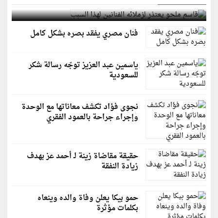
قاسم ملحو يعتذر لزملائه الفنانين لهذا السبب
فنان مصري يفقد بصره بشكل كامل
ياسمين عبد العزيز توجّه رسالة شكر
للسعودية
نجوى فؤاد تكشف معاناتها مع الوحدة
وإجراء جراحة بالعمود الفقري
حقيقة مقاضاة زينة لـ أحمد عز بهدف
زيادة النفقة
حمو بيكا يعلن وفاة والده وينعاه
بكلمات مؤثرة