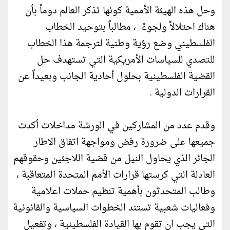
وحل هذه الهيئة الأممية كونها تذكر العالم دوماً بأن
هناك احتلالاً ولجوءً ، مطالباً بتوحيد الخطاب
الفلسطيني وضع رؤية وطنية لترجمة هذا الخطاب
للتصدي للسياسات الأمريكية التي تستهدف حل
القضية الفلسطينية بحلول أحادية الجانب وبعيداً عن
القرارات الدولية .
وقدم عدد من المشاركين في الورشة مداخلات أكدت
جميعها على ضرورة رفض ومواجهة اتفاق الاطار
الجائر الذي يحاول النيل من قضية اللاجئين وحقوقهم
العادلة التي كرستها قرارات الأمم المتحدة المتعاقبة ،
وطالب المتحدثون بأهمية تنظيم حملات اعلامية
وفعاليات شعبية تستند الخطوات السياسية والقانونية
التي يجب ان تقوم بها القيادة الفلسطينية ، وتفعيل