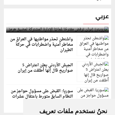
عربي
رويترز: إيران ترفض مقترحًا عُمانيًا للإدارة المشتركة
لمضيق هرمز
واشنطن تحذر مواطنيها في العراق من
مخاطر أمنية واضطرابات في حركة
الطيران
الجيش الأردني يعلن اعتراض 5
صواريخ قال إنها أُطلقت من إيران
سوريا: القبض على مسؤول حواجز من
النظام السابق متورط باعتقال عشرات
الشبان
نحنُ نستخدم ملفات تعريف