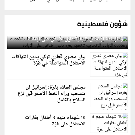
شؤون فلسطينية
الخارجية: وثيقة المقررة الأممية بشأن "الإبادة الطبية"
و"الإبادة الإنجابية" بغزة دليل إضافي على الإبادة
بيان مصري قطري تركي يدين انتهاكات
الاحتلال المتواصلة في غزة
مجلس السلام بغزة: إسرائيل لن
تنسحب وراء الخط الأصفر قبل نزع
السلاح بالكامل
10 شهداء منهم 3 أطفال بغارات
الاحتلال على غزة