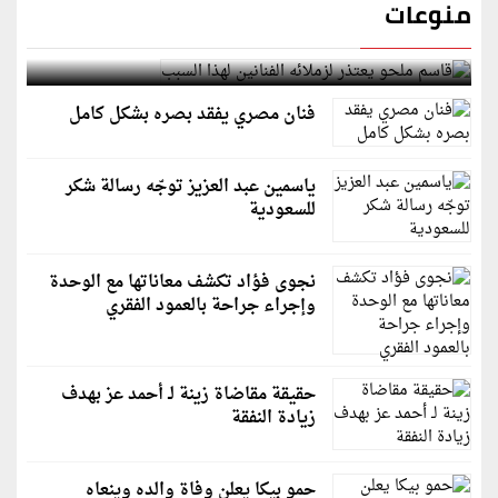
منوعات
قاسم ملحو يعتذر لزملائه الفنانين لهذا السبب
فنان مصري يفقد بصره بشكل كامل
ياسمين عبد العزيز توجّه رسالة شكر
للسعودية
نجوى فؤاد تكشف معاناتها مع الوحدة
وإجراء جراحة بالعمود الفقري
حقيقة مقاضاة زينة لـ أحمد عز بهدف
زيادة النفقة
حمو بيكا يعلن وفاة والده وينعاه