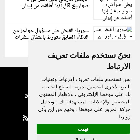
صواريخ قال إنها أُطلقت من إيران
سوريا: القبض على مسؤول حواجز من
النظام السابق متورط باعتقال عشرات
الشبان
نحنُ نستخدم ملفات تعريف
الارتباط
نحن نستخدم ملفات تعريف الارتباط وتقنيات
التتبع الأخرى لتحسين تجربة التصفح الخاصة
بك على موقعنا الإلكتروني ، ولإظهار المحتوى
جميع الحقوق محفوظة لدنيا الوطن © 2003 - 2022
المخصص والإعلانات المستهدفة لك ، وتحليل
حركة المرور على موقعنا ، وفهم من أين يأتي
زوارنا.
فهمت
Privacy Policy
تغيير تفضيلاتي