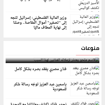
وزير المالية الفلسطيني: إسرائيل تتجه
إلى "تصفير" أموال المقاصة.. وصلنا
إلى نهاية المطاف ماليًا
منوعات
قاسم ملحو يعتذر لزملائه الفنانين لهذا السبب
فنان مصري يفقد بصره بشكل كامل
ياسمين عبد العزيز توجّه رسالة شكر
للسعودية
نجوى فؤاد تكشف معاناتها مع الوحدة