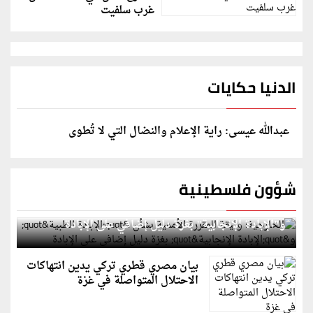
غرب سلفيت
الدنيا حكايات
عبدالله عيسى: راية الإعلام والنضال التي لا تُطوى
شؤون فلسطينية
الخارجية: وثيقة المقررة الأممية بشأن "الإبادة الطبية"
و"الإبادة الإنجابية" بغزة دليل إضافي على الإبادة
بيان مصري قطري تركي يدين انتهاكات
الاحتلال المتواصلة في غزة