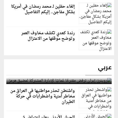
إلغاء حفلين لـ محمد رمضان في أمريكا
بشكلٍ مفاجئ.. إليكم التفاصيل
رندة كعدي تكشف مخاوف العمر
وتوضح موقفها من الاعتزال
عربي
رويترز: إيران ترفض مقترحًا عُمانيًا للإدارة المشتركة
لمضيق هرمز
واشنطن تحذر مواطنيها في العراق من
مخاطر أمنية واضطرابات في حركة
الطيران
الجيش الأردني يعلن اعتراض 5