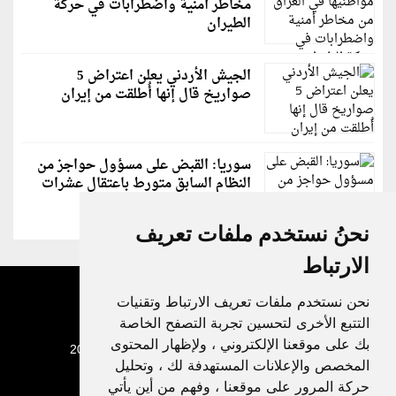
مخاطر أمنية واضطرابات في حركة
الطيران
الجيش الأردني يعلن اعتراض 5
صواريخ قال إنها أُطلقت من إيران
سوريا: القبض على مسؤول حواجز من
النظام السابق متورط باعتقال عشرات
الشبان
نحنُ نستخدم ملفات تعريف
الارتباط
نحن نستخدم ملفات تعريف الارتباط وتقنيات
التتبع الأخرى لتحسين تجربة التصفح الخاصة
بك على موقعنا الإلكتروني ، ولإظهار المحتوى
جميع الحقوق محفوظة لدنيا الوطن © 2003 - 2022
المخصص والإعلانات المستهدفة لك ، وتحليل
حركة المرور على موقعنا ، وفهم من أين يأتي