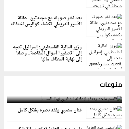
بعد نشر صورته مع مجندتين.. عائلة
الأسير الدريملي تكشف كواليس اختفائه
وزير المالية الفلسطيني: إسرائيل تتجه
إلى "تصفير" أموال المقاصة.. وصلنا
إلى نهاية المطاف ماليًا
منوعات
قاسم ملحو يعتذر لزملائه الفنانين لهذا السبب
فنان مصري يفقد بصره بشكل كامل