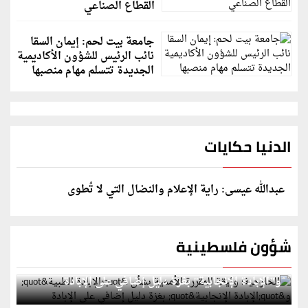
القطاع الصناعي
جامعة بيت لحم: إيمان السقا
نائب الرئيس للشؤون الأكاديمية
الجديدة تتسلم مهام منصبها
الدنيا حكايات
عبدالله عيسى: راية الإعلام والنضال التي لا تُطوى
شؤون فلسطينية
الخارجية: وثيقة المقررة الأممية بشأن "الإبادة الطبية"
و"الإبادة الإنجابية" بغزة دليل إضافي على الإبادة