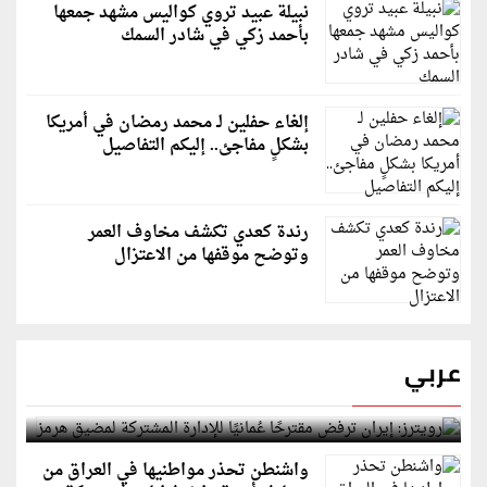
نبيلة عبيد تروي كواليس مشهد جمعها
بأحمد زكي في شادر السمك
إلغاء حفلين لـ محمد رمضان في أمريكا
بشكلٍ مفاجئ.. إليكم التفاصيل
رندة كعدي تكشف مخاوف العمر
وتوضح موقفها من الاعتزال
عربي
رويترز: إيران ترفض مقترحًا عُمانيًا للإدارة المشتركة
لمضيق هرمز
واشنطن تحذر مواطنيها في العراق من