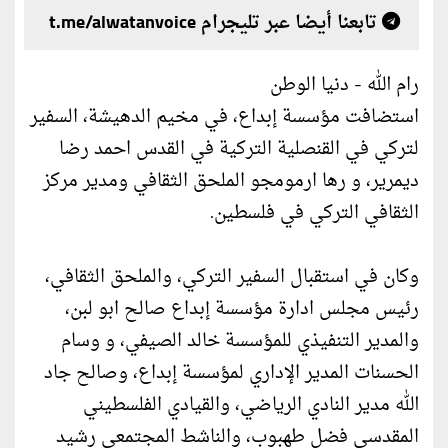
تابعنا أيضا عبر تليجرام t.me/alwatanvoice
رام الله - دنيا الوطن
استضافت مؤسسة إبداع، في مخيم الدهيشة، السفير
لتركي في القنصلية التركية في القدس احمد رضا
ديمرير، و رها ارمومجو الملحق الثقافي ومدير مركز
الثقافي التركي في فلسطين.
وكان في استقبال السفير التركي، والملحق الثقافي،
رئيس مجلس ادارة مؤسسة إبداع صالح ابو لبن،
والمدير التنفيذي للمؤسسة خالد الصيفي، و وسام
الحسنات المدير الإداري لمؤسسة إبداع، وصالح جاد
الله مدير النادي الرياضي، والقيادي الفلسطيني
المقدسي فضل طهبوب، والناشط المجتمعي رشيد