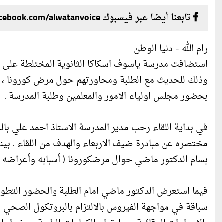
تابعنا أيضا عبر فيسبوك facebook.com/alwatanvoice
رام الله - دنيا الوطن
استضافت مدرسة ياسوف اسكاكا الثانوية المختلطة على اذ
وذلك للحديث مع الطلبة ومحاورتهم حول مرض كورونا ، وذ
بحضور مجلس اولياء الامور والمعلمين وطلبة المدرسة .
في بداية اللقاء رحب مدير المدرسة الاستاذ احمد علي با
مختصره عن مبادرة ضيف الاربعاء والهدف من اللقاء . بينم
بسام الدكتور ماضي حوال مرضكورونا ( أسبابه وأعراضه و
فيما استعرض الدكتور ماضي امام الطلبة والحضور التطور
سباقة في مواجهة الفيروس بالالتزام بالبروتكول الصحي 