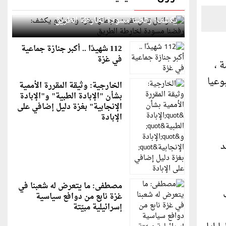
إسرائيل تعلن تقييد هجماتها بغزة ونتنياهو
يكشف: رفضنا مسودة لخارطة الطريق
112 شهيدًا .. أكبر جنازة جماعية
في غزة
 ،
وعيا
الخارجية: وثيقة المقررة الأممية
بشأن "الإبادة الطبية" و"الإبادة
الإنجابية" بغزة دليل إضافي على
الإبادة
د
مصطفى: ما يتعرض له شعبنا في
غزة نابع من دوافع سياسية
إسرائيلية مبيّتة