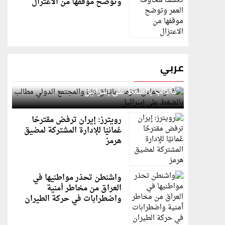
وتوضح موقفها من الاعتزال
عربي
قطر: حماس التزمت باتفاق غزة والمجتمع الدولي
مطالب بالضغط على إسرائيل
رويترز: إيران ترفض مقترحًا
عُمانيًا للإدارة المشتركة لمضيق
هرمز
واشنطن تحذر مواطنيها في
العراق من مخاطر أمنية
واضطرابات في حركة الطيران