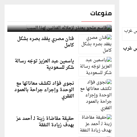
منوعات
قاسم ملحو يعتذر لزملائه الفنانين لهذا السبب
فنان مصري يفقد بصره بشكل
كامل
س غرب
ياسمين عبد العزيز توجّه رسالة
شكر للسعودية
نجوى فؤاد تكشف معاناتها مع
الوحدة وإجراء جراحة بالعمود
الفقري
حقيقة مقاضاة زينة لـ أحمد عز
بهدف زيادة النفقة