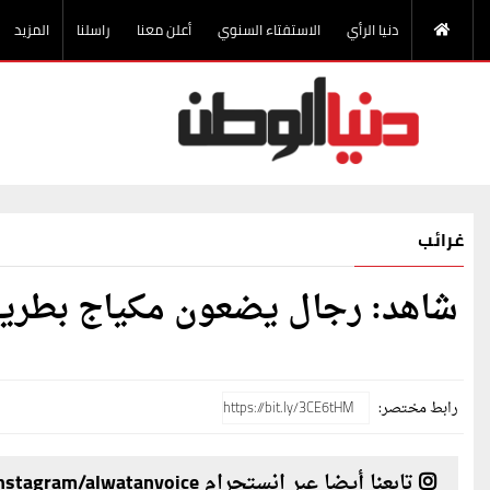
دنيا الرأي
الاستفتاء السنوي
أعلن معنا
راسلنا
المزيد
غرائب
شاهد: رجال يضعون مكياج بطريق
رابط مختصر:
تابعنا أيضا عبر انستجرام instagram/alwatanvoice