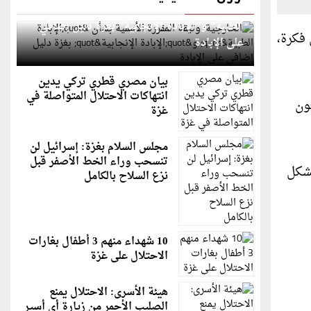
الخارجية: وثيقة المقررة الأممية بشأن "الإبادة
الطبية" و"الإبادة الإنجابية" بغزة دليل إضافي
فكرة،
على الإبادة
بيان مصري قطري تركي يدين
انتهاكات الاحتلال المتواصلة في
ون
غزة
مجلس السلام بغزة: إسرائيل لن
تنسحب وراء الخط الأصفر قبل
بشكل
نزع السلاح بالكامل
10 شهداء منهم 3 أطفال بغارات
الاحتلال على غزة
هيئة الأسرى: الاحتلال يمنع
الصليب الأحمر من زيارة أي أسير