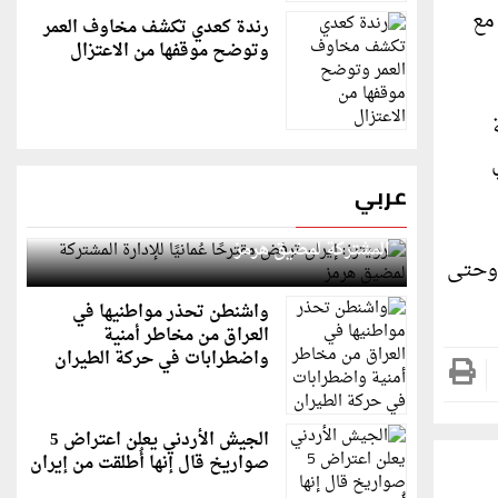
مع
رندة كعدي تكشف مخاوف العمر
وتوضح موقفها من الاعتزال
عربي
رويترز: إيران ترفض مقترحًا عُمانيًا للإدارة
المشتركة لمضيق هرمز
قادات التي كانت لاذعة وقوية مع ظهور هذا الأمر، يقول بعض الرجال أن الأمر اختلف بشكل كبير منذ 2010 وحتى
واشنطن تحذر مواطنيها في
العراق من مخاطر أمنية
واضطرابات في حركة الطيران
الجيش الأردني يعلن اعتراض 5
صواريخ قال إنها أُطلقت من إيران