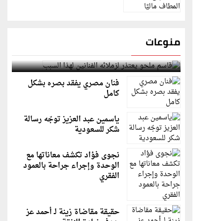
منوعات
قاسم ملحو يعتذر لزملائه الفنانين لهذا السبب
فنان مصري يفقد بصره بشكل
كامل
ياسمين عبد العزيز توجّه رسالة
شكر للسعودية
نجوى فؤاد تكشف معاناتها مع
الوحدة وإجراء جراحة بالعمود
الفقري
حقيقة مقاضاة زينة لـ أحمد عز