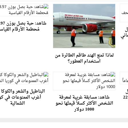
ل
مُحطمة الأرقام القياس
اني
لماذا تمنع الهند طاقم الطائرة من
استخدام العطور؟
ل
البناطيل والشعر والكوكا ك
روسي يهرب من السجن بعد 22
شاهد: مسابقة غريبة لمعرفة
أغرب الممنوعات في كو
الشخص الأكثر كسلاً قيمتُها نحو
الشمالية
1000 دولار