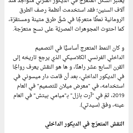
يعتبر الشكل المتعرج في الديكور المنزلي متواجد منذ
آلاف السنين؛ فقد استخدمت أنظمة رصف الطرق
الرومانية نمطًا متعرجًا في شقّ طرق متينة ومستقرّة،
كما احتوت المجوهرات المصريّة على نسج متعرّجة.
و كان النمط المتعرج أساسيًّا في التصميم
الداخلي الفرنسي الكلاسيكي الذي يرجع تاريخه إلى
القرن السابع عشر راهنًا، و ها هو النقش يعرف رواجًا
في الديكور الداخلي، بعد أن قامت دار ميسوني في
استخدامه، في "معرض ميلان للتصميم" في العام
2019، ثمّ في "آرت بازل" بـ"ميامي بيتش" في العام
عينه، وفق (سيدتي).
النقش المتعرّج في الديكور الداخلي