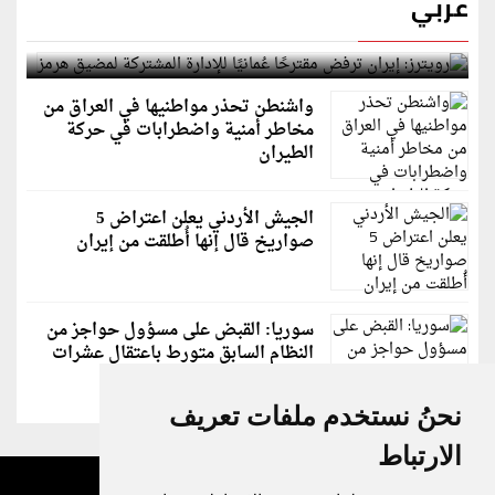
عربي
رويترز: إيران ترفض مقترحًا عُمانيًا للإدارة المشتركة
لمضيق هرمز
واشنطن تحذر مواطنيها في العراق من
مخاطر أمنية واضطرابات في حركة
الطيران
الجيش الأردني يعلن اعتراض 5
صواريخ قال إنها أُطلقت من إيران
سوريا: القبض على مسؤول حواجز من
النظام السابق متورط باعتقال عشرات
الشبان
نحنُ نستخدم ملفات تعريف
الارتباط