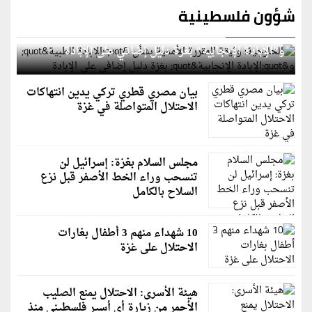
شؤون فلسطينية
الخارجية: وثيقة المقررة الأممية بشأن "الإبادة الطبية"
و"الإبادة الإنجابية" بغزة دليل إضافي على الإبادة
بيان مصري قطري تركي يدين انتهاكات
الاحتلال المتواصلة في غزة
مجلس السلام بغزة: إسرائيل لن
تنسحب وراء الخط الأصفر قبل نزع
السلاح بالكامل
10 شهداء منهم 3 أطفال بغارات
الاحتلال على غزة
هيئة الأسرى: الاحتلال يمنع الصليب
الأحمر من زيارة أي أسير فلسطيني منذ