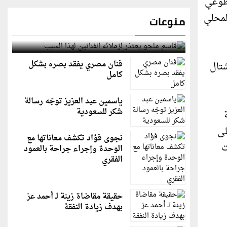
تطوعي
لمحلي
منوعات
قاسم ملحو يعتذر لزملائه الفنانين لهذا السبب
فنان مصري يفقد بصره بشكل
شتال
كامل
ياسمين عبد العزيز توجّه رسالة
شكر للسعودية
لى
نجوى فؤاد تكشف معاناتها مع
ت
الوحدة وإجراء جراحة بالعمود
الفقري
حقيقة مقاضاة زينة لـ أحمد عز
بهدف زيادة النفقة