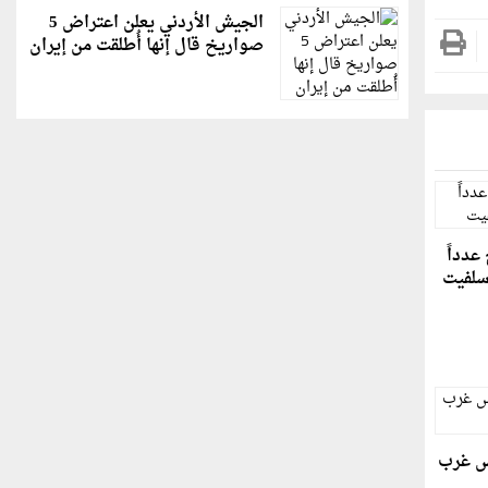
الجيش الأردني يعلن اعتراض 5
صواريخ قال إنها أُطلقت من إيران
عدداً
سلفيت
س غرب