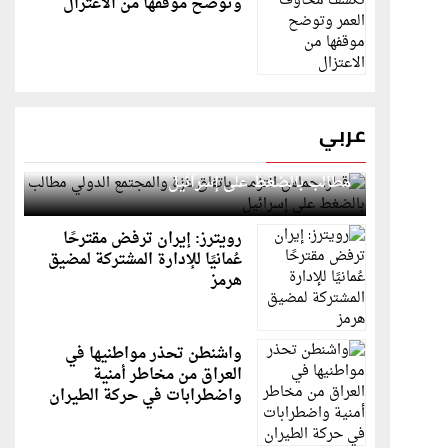
وتوضح موقفها من الاعتزال
عربي
قطر: حماس التزمت باتفاق غزة والمجتمع الدولي
مطالب بالضغط على إسرائيل
رويترز: إيران ترفض مقترحًا
عُمانيًا للإدارة المشتركة لمضيق
هرمز
واشنطن تحذر مواطنيها في
العراق من مخاطر أمنية
واضطرابات في حركة الطيران