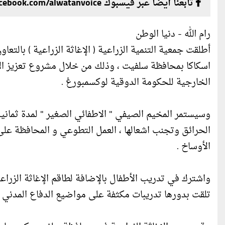
تابعنا أيضا عبر فيسبوك facebook.com/alwatanvoice
رام الله - دنيا الوطن
أطلقت جمعية التنمية الزراعية ( الإغاثة الزراعية ) بالتع
اسكاكا بمحافظة سلفيت ، وذلك من خلال مشروع تعزيز الاس
الخارجية للحكومة الدوقية لوكسمبورغ .
وسيستمر المخيم الصيفي " الاطفائي الصغير " لمدة ثمانية
الحرائق وتجنب اشعالها ، العمل التطوعي و المحافظة على 
الأوساخ .
واشترك في تدريب الأطفال بالإضافة لطاقم الإغاثة الزراع
تلقت بدورها تدريبات مكثفة على مواضيع الدفاع المدني و