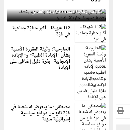
إسرائيل تعلن تقييد هجماتها بغزة ونتنياهو
يكشف: رفضنا مسودة لخارطة الطريق
112 شهيدًا .. أكبر جنازة جماعية
في غزة
الخارجية: وثيقة المقررة الأممية
بشأن "الإبادة الطبية" و"الإبادة
الإنجابية" بغزة دليل إضافي على
الإبادة
مصطفى: ما يتعرض له شعبنا في
غزة نابع من دوافع سياسية
إسرائيلية مبيّتة