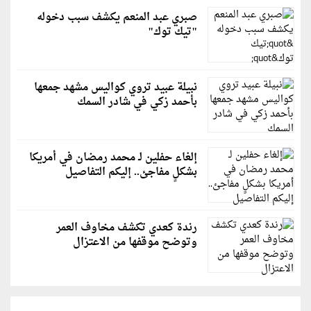
صبري عبد المنعم يكشف سبب دخوله
"تيك توك"
نبيلة عبيد تروي كواليس مشهد جمعها
بأحمد زكي في شادر السمك
إلغاء حفلين لـ محمد رمضان في أمريكا
بشكلٍ مفاجئ.. إليكم التفاصيل
رندة كعدي تكشف مخاوف العمر
وتوضح موقفها من الاعتزال