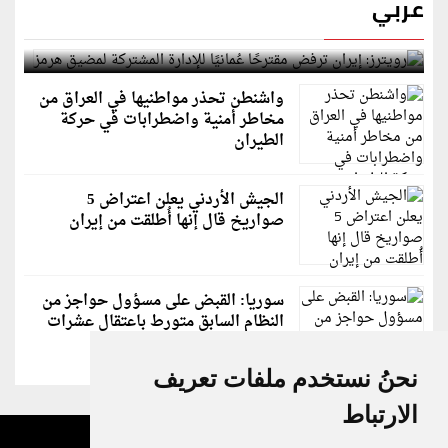
عربي
رويترز: إيران ترفض مقترحًا عُمانيًا للإدارة المشتركة
لمضيق هرمز
واشنطن تحذر مواطنيها في العراق من
مخاطر أمنية واضطرابات في حركة
الطيران
الجيش الأردني يعلن اعتراض 5
صواريخ قال إنها أُطلقت من إيران
سوريا: القبض على مسؤول حواجز من
النظام السابق متورط باعتقال عشرات
الشبان
نحنُ نستخدم ملفات تعريف
الارتباط