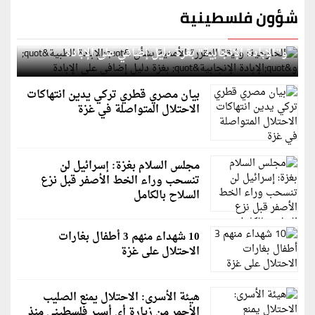
شؤون فلسطينية
الخارجية: وثيقة المقررة الأممية بشأن "الإبادة الطبية"
و"الإبادة الإنجابية" بغزة دليل إضافي على الإبادة
بيان مصري قطري تركي يدين انتهاكات
الاحتلال المتواصلة في غزة
مجلس السلام بغزة: إسرائيل لن
تنسحب وراء الخط الأصفر قبل نزع
السلاح بالكامل
10 شهداء منهم 3 أطفال بغارات
الاحتلال على غزة
هيئة الأسرى: الاحتلال يمنع الصليب
الأحمر من زيارة أي أسير فلسطيني منذ