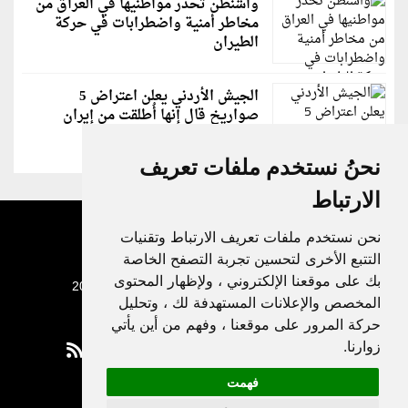
واشنطن تحذر مواطنيها في العراق من
مخاطر أمنية واضطرابات في حركة
الطيران
الجيش الأردني يعلن اعتراض 5
صواريخ قال إنها أُطلقت من إيران
نحنُ نستخدم ملفات تعريف
الارتباط
نحن نستخدم ملفات تعريف الارتباط وتقنيات
التتبع الأخرى لتحسين تجربة التصفح الخاصة
بك على موقعنا الإلكتروني ، ولإظهار المحتوى
جميع الحقوق محفوظة لدنيا الوطن © 2003 - 2022
المخصص والإعلانات المستهدفة لك ، وتحليل
حركة المرور على موقعنا ، وفهم من أين يأتي
زوارنا.
فهمت
Privacy Policy