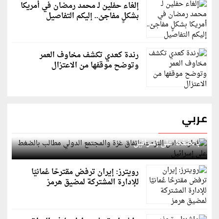
إلغاء حفلين لـ محمد رمضان في أمريكا
بشكلٍ مفاجئ.. إليكم التفاصيل
رندة كعدي تكشف مخاوف العمر
وتوضح موقفها من الاعتزال
عربي
قطر: حماس التزمت باتفاق غزة والمجتمع الدولي مطالب
بالضغط على إسرائيل
رويترز: إيران ترفض مقترحًا عُمانيًا
للإدارة المشتركة لمضيق هرمز