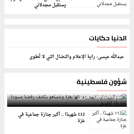
يستقبل مجدلاني
الدنيا حكايات
عبدالله عيسى: راية الإعلام والنضال التي لا تُطوى
شؤون فلسطينية
إسرائيل تعلن تقييد هجماتها بغزة ونتنياهو يكشف: رفضنا
مسودة لخارطة الطريق
112 شهيدًا .. أكبر جنازة جماعية في
غزة