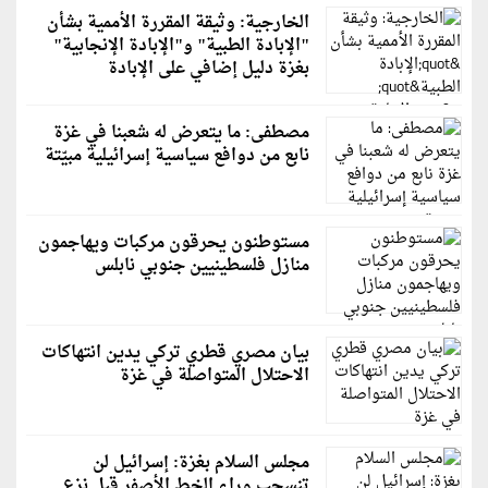
الخارجية: وثيقة المقررة الأممية بشأن
"الإبادة الطبية" و"الإبادة الإنجابية"
بغزة دليل إضافي على الإبادة
مصطفى: ما يتعرض له شعبنا في غزة
نابع من دوافع سياسية إسرائيلية مبيّتة
مستوطنون يحرقون مركبات ويهاجمون
منازل فلسطينيين جنوبي نابلس
بيان مصري قطري تركي يدين انتهاكات
الاحتلال المتواصلة في غزة
مجلس السلام بغزة: إسرائيل لن
تنسحب وراء الخط الأصفر قبل نزع