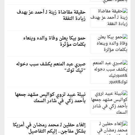
حقيقة مقاضاة زينة لـ أحمد عز بهدف
زيادة النفقة
حمو بيكا يعلن وفاة والده وينعاه
بكلمات مؤثرة
صبري عبد المنعم يكشف سبب دخوله
"تيك توك"
نبيلة عبيد تروي كواليس مشهد جمعها
بأحمد زكي في شادر السمك
إلغاء حفلين لـ محمد رمضان في أمريكا
بشكلٍ مفاجئ.. إليكم التفاصيل