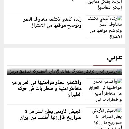
رندة كعدي تكشف مخاوف العمر
وتوضح موقفها من الاعتزال
عربي
رويترز: إيران ترفض مقترحًا عُمانيًا للإدارة المشتركة
لمضيق هرمز
واشنطن تحذر مواطنيها في العراق من
مخاطر أمنية واضطرابات في حركة
الطيران
الجيش الأردني يعلن اعتراض 5
صواريخ قال إنها أُطلقت من إيران