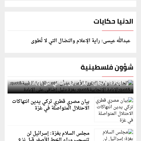
الدنيا حكايات
عبدالله عيسى: راية الإعلام والنضال التي لا تُطوى
شؤون فلسطينية
الخارجية: وثيقة المقررة الأممية بشأن "الإبادة الطبية"
و"الإبادة الإنجابية" بغزة دليل إضافي على الإبادة
بيان مصري قطري تركي يدين انتهاكات
الاحتلال المتواصلة في غزة
مجلس السلام بغزة: إسرائيل لن
تنسحب وراء الخط الأصفر قبل نزع