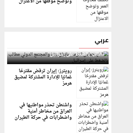
وتوضح موقفها من الاعتزال
عربي
قطر: حماس التزمت باتفاق غزة والمجتمع الدولي
مطالب بالضغط على إسرائيل
رويترز: إيران ترفض مقترحًا
عُمانيًا للإدارة المشتركة لمضيق
هرمز
واشنطن تحذر مواطنيها في
العراق من مخاطر أمنية
واضطرابات في حركة الطيران