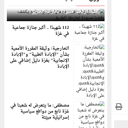
إسرائيل تعلن تقييد هجماتها بغزة ونتنياهو
يكشف: رفضنا مسودة لخارطة الطريق
112 شهيدًا .. أكبر جنازة جماعية
في غزة
الخارجية: وثيقة المقررة الأممية
بشأن "الإبادة الطبية" و"الإبادة
الإنجابية" بغزة دليل إضافي على
الإبادة
مصطفى: ما يتعرض له شعبنا في
غزة نابع من دوافع سياسية
إسرائيلية مبيّتة