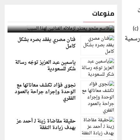
ن
منوعات
قاسم ملحو يعتذر لزملائه الفنانين لهذا السبب
بدوره قدم شناعة نبذة عن الجمعية مشيرا الى هدف المشروع الذي سينفذ مع البلديات الشريكة في اطار تطوير مناطق (c)
رسمية
فنان مصري يفقد بصره بشكل
كامل
ياسمين عبد العزيز توجّه رسالة
شكر للسعودية
نجوى فؤاد تكشف معاناتها مع
الوحدة وإجراء جراحة بالعمود
الفقري
حقيقة مقاضاة زينة لـ أحمد عز
بهدف زيادة النفقة