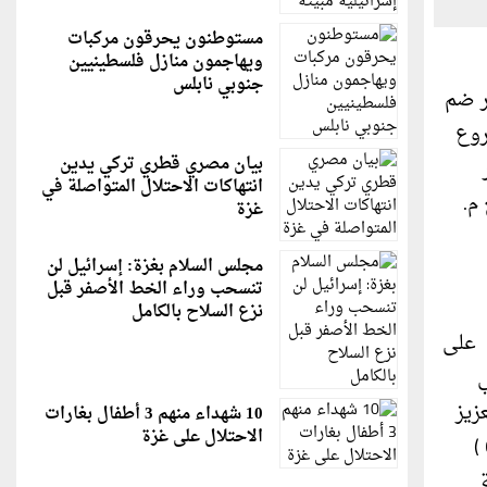
مستوطنون يحرقون مركبات
ويهاجمون منازل فلسطينيين
جنوبي نابلس
ر ضم
قشة مشروع
بيان مصري قطري تركي يدين
طوير
انتهاكات الاحتلال المتواصلة في
م.
غزة
مجلس السلام بغزة: إسرائيل لن
تنسحب وراء الخط الأصفر قبل
نزع السلاح بالكامل
ا على
ي
زيز
10 شهداء منهم 3 أطفال بغارات
الاحتلال على غزة
الصمود والبقاء موضحا ان البلدية بصدد تنفيذ مشروع تأهيل طريق داخلي في مدينة قلقيلية (الكنتري ) ضمن منطقة (C )