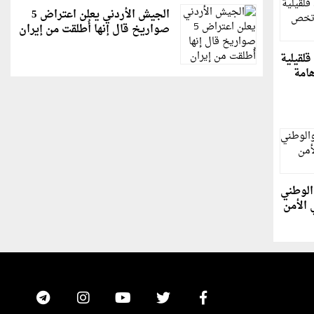
الجيش الأردني يعلن اعتراض 5
صواريخ قال إنها أُطلقت من إيران
لقيلية
هامة
الوطني
 الأمن