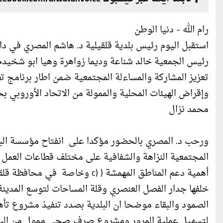
رام الله - دنيا الوطن
استقبل اليوم رئيس بلدية قلقيلية د. هاشم المصري في دار
وإقراض الهيئات المحلية والممولة من الاتحاد الأوروبي ب
محمد نزال
ورحب د. المصري بالحضور مؤكدا على انفتاح مؤسسة البلدي
المجتمعية النزاهة والشفافية على مختلف قطاعات العمل 
أهمية دعم المناطق المهمشة ( (c و
خلفها جدار الفصل العنصري وقلة المساحات لتوسع المدين
لتسهيل عملية المرور ومشروع صرف صحي ممول من البلد