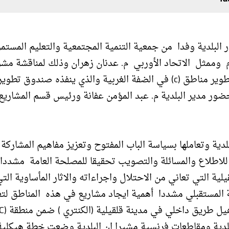
 البلدية وفدا من جمعية التنمية المجتمعية والتعليم المستم
رئيس الجمعية خالد شناعة وديما زواهرة وهيا ابو شخيدم وممثل ‫ الاتحاد الأوربي م. عدنان زهران وذلك لمنا
تعزيز المشاركة والمساءلة المجتمعية ضمن اطار برنامج تطوير مناطق (c) في الضفة الغربية والذي ينفذه ‫صندوق ت
حضور مدير البلدية م. عبد المؤمن عفانة ورئيس قسم المشاريع 
ة وتعاملها بسياسة الباب المفتوح وتعزيز مفاهيم المشاركة
للاطلاع والمسائلة والتصويب تحقيقا للمصلحة العامة مشدد
خاصة في محافظة قلقيلية التي تعاني من الاحتلال واجراءاته والاثار المأساوية الت
ة المستقبلي مشددا أهمية ايجاد مشاريع في هذه المناطق لتع
ية ومقاطعات فرنسية مشيرا ان البلدية وضعت خطة هيكلية