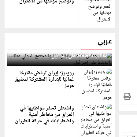
وتوضح موقفها من الاعتزال
عربي
قطر: حماس التزمت باتفاق غزة والمجتمع الدولي
مطالب بالضغط على إسرائيل
رويترز: إيران ترفض مقترحًا
عُمانيًا للإدارة المشتركة لمضيق
هرمز
واشنطن تحذر مواطنيها في
العراق من مخاطر أمنية
واضطرابات في حركة الطيران