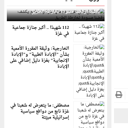
إسرائيل تعلن تقييد هجماتها بغزة ونتنياهو
يكشف: رفضنا مسودة لخارطة الطريق
112 شهيدًا .. أكبر جنازة جماعية
في غزة
الخارجية: وثيقة المقررة الأممية
بشأن "الإبادة الطبية" و"الإبادة
الإنجابية" بغزة دليل إضافي على
الإبادة
مصطفى: ما يتعرض له شعبنا في
غزة نابع من دوافع سياسية
إسرائيلية مبيّتة