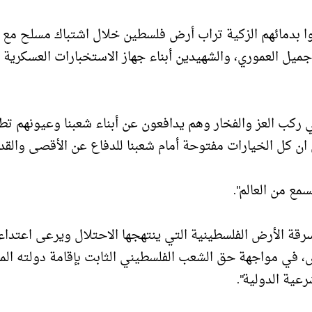
رووا بدمائهم الزكية تراب أرض فلسطين خلال اشتباك مسلح مع
جميل العموري، والشهيدين أبناء جهاز الاستخبارات العسكرية
في ركب العز والفخار وهم يدافعون عن أبناء شعبنا وعيونهم ت
ن ان كل الخيارات مفتوحة أمام شعبنا للدفاع عن الأقصى والق
ع من العالم".
سرقة الأرض الفلسطينية التي ينتهجها الاحتلال ويرعى اعتدا
 في مواجهة حق الشعب الفلسطيني الثابت بإقامة دولته الم
عية الدولية".