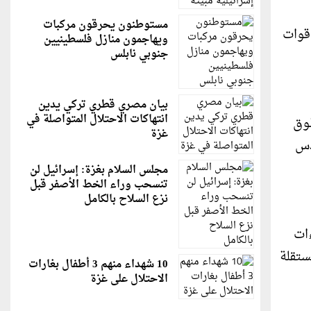
مستوطنون يحرقون مركبات
 قوات
ويهاجمون منازل فلسطينيين
جنوبي نابلس
بيان مصري قطري تركي يدين
انتهاكات الاحتلال المتواصلة في
طوق
غزة
دس
مجلس السلام بغزة: إسرائيل لن
تنسحب وراء الخط الأصفر قبل
نزع السلاح بالكامل
ءات
ستقلة
10 شهداء منهم 3 أطفال بغارات
الاحتلال على غزة