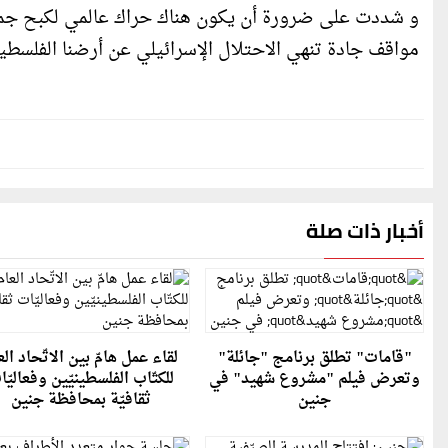
و شددت على ضرورة أن يكون هناك حراك عالمي لكبح جماح 
مواقف جادة تنهي الاحتلال الإسرائيلي عن أرضنا الفلسطين
أخبار ذات صلة
"قامات" تطلق برنامج "جائلة"
لقاء عمل هامّ بين الاتّحاد الع
وتعرض فيلم "مشروع شهيد" في
للكتّاب الفلسطينيّين وفعاليّ
جنين
ثقافيّة بمحافظة جنين