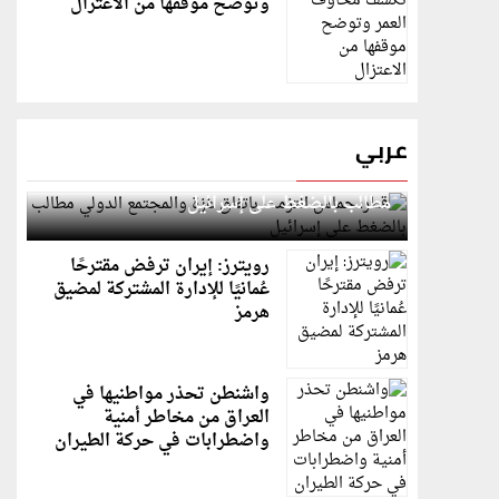
وتوضح موقفها من الاعتزال
عربي
قطر: حماس التزمت باتفاق غزة والمجتمع الدولي
مطالب بالضغط على إسرائيل
رويترز: إيران ترفض مقترحًا
عُمانيًا للإدارة المشتركة لمضيق
هرمز
واشنطن تحذر مواطنيها في
العراق من مخاطر أمنية
واضطرابات في حركة الطيران