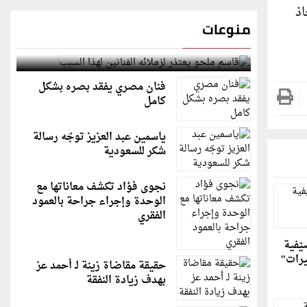
اذ
منوعات
قاسم ملحو يعتذر لزملائه الفنانين لهذا السبب
فنان مصري يفقد بصره بشكل
كامل
ياسمين عبد العزيز توجّه رسالة
شكر للسعودية
نجوى فؤاد تكشف معاناتها مع
الوحدة وإجراء جراحة بالعمود
الفقري
ّفية
يرات"
حقيقة مقاضاة زينة لـ أحمد عز
بهدف زيادة النفقة