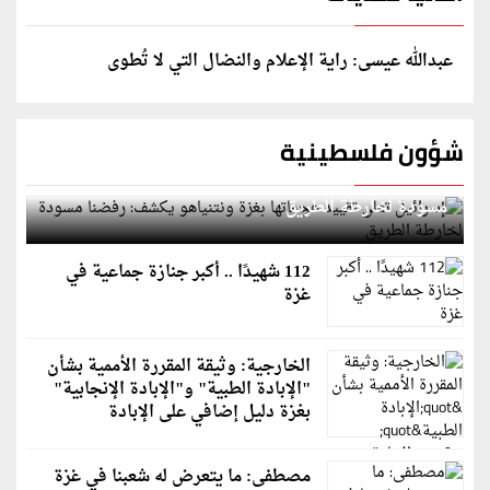
عبدالله عيسى: راية الإعلام والنضال التي لا تُطوى
شؤون فلسطينية
إسرائيل تعلن تقييد هجماتها بغزة ونتنياهو يكشف: رفضنا
مسودة لخارطة الطريق
112 شهيدًا .. أكبر جنازة جماعية في
غزة
الخارجية: وثيقة المقررة الأممية بشأن
"الإبادة الطبية" و"الإبادة الإنجابية"
بغزة دليل إضافي على الإبادة
مصطفى: ما يتعرض له شعبنا في غزة