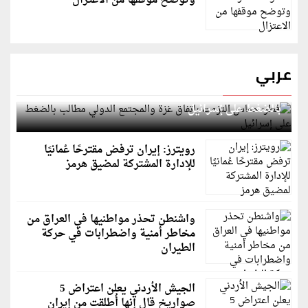
وتوضح موقفها من الاعتزال
عربي
قطر: حماس التزمت باتفاق غزة والمجتمع الدولي مطالب
بالضغط على إسرائيل
رويترز: إيران ترفض مقترحًا عُمانيًا
للإدارة المشتركة لمضيق هرمز
واشنطن تحذر مواطنيها في العراق من
مخاطر أمنية واضطرابات في حركة
الطيران
الجيش الأردني يعلن اعتراض 5
صواريخ قال إنها أُطلقت من إيران