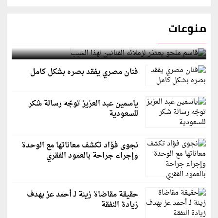
منوعات
قاسم ملحو يعتذر لزملائه الفنانين لهذا السبب
فنان مصري يفقد بصره بشكل كامل
ياسمين عبد العزيز توجّه رسالة شكر
للسعودية
نجوى فؤاد تكشف معاناتها مع الوحدة
وإجراء جراحة بالعمود الفقري
حقيقة مقاضاة زينة لـ أحمد عز بهدف
زيادة النفقة