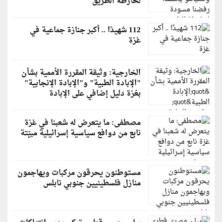
لخارطة الطريق
112 شهيدًا .. أكبر جنازة جماعية في
غزة
الخارجية: وثيقة المقررة الأممية بشأن
"الإبادة الطبية" و"الإبادة الإنجابية"
بغزة دليل إضافي على الإبادة
مصطفى: ما يتعرض له شعبنا في غزة
نابع من دوافع سياسية إسرائيلية مبيّتة
مستوطنون يحرقون مركبات ويهاجمون
منازل فلسطينيين جنوبي نابلس