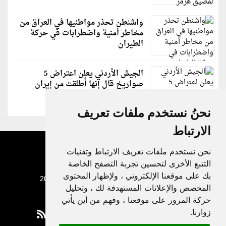
واشنطن تحذر مواطنيها في العراق من
مخاطر أمنية واضطرابات في حركة
الطيران
الجيش الأردني يعلن اعتراض 5
صواريخ قال إنها أُطلقت من إيران
نحنُ نستخدم ملفات تعريف
الارتباط
نحن نستخدم ملفات تعريف الارتباط وتقنيات
التتبع الأخرى لتحسين تجربة التصفح الخاصة
بك على موقعنا الإلكتروني ، ولإظهار المحتوى
جميع الحقوق محفوظة لدنيا الوطن © 2003 - 2022
المخصص والإعلانات المستهدفة لك ، وتحليل
حركة المرور على موقعنا ، وفهم من أين يأتي
زوارنا.