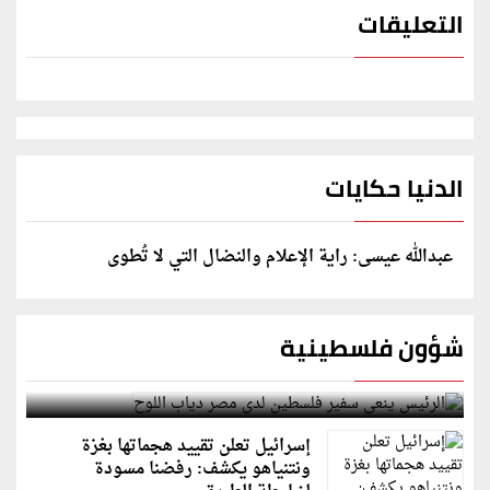
التعليقات
الدنيا حكايات
عبدالله عيسى: راية الإعلام والنضال التي لا تُطوى
شؤون فلسطينية
الرئيس ينعى سفير فلسطين لدى مصر دياب اللوح
إسرائيل تعلن تقييد هجماتها بغزة
ونتنياهو يكشف: رفضنا مسودة