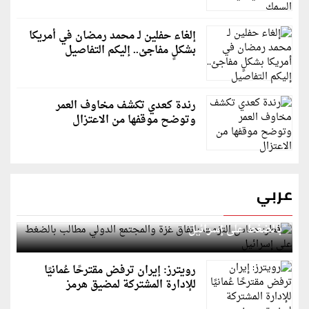
إلغاء حفلين لـ محمد رمضان في أمريكا
بشكلٍ مفاجئ.. إليكم التفاصيل
رندة كعدي تكشف مخاوف العمر
وتوضح موقفها من الاعتزال
عربي
قطر: حماس التزمت باتفاق غزة والمجتمع الدولي مطالب
بالضغط على إسرائيل
رويترز: إيران ترفض مقترحًا عُمانيًا
للإدارة المشتركة لمضيق هرمز