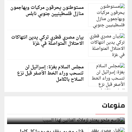
مستوطنون يحرقون مركبات ويهاجمون
منازل فلسطينيين جنوبي نابلس
بيان مصري قطري تركي يدين انتهاكات
الاحتلال المتواصلة في غزة
مجلس السلام بغزة: إسرائيل لن
تنسحب وراء الخط الأصفر قبل نزع
السلاح بالكامل
منوعات
قاسم ملحو يعتذر لزملائه الفنانين لهذا السبب
فنان مصري يفقد بصره بشكل كامل