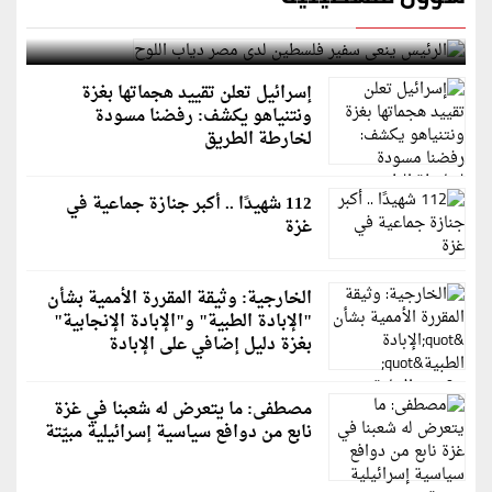
الرئيس ينعى سفير فلسطين لدى مصر دياب اللوح
إسرائيل تعلن تقييد هجماتها بغزة
ونتنياهو يكشف: رفضنا مسودة
لخارطة الطريق
112 شهيدًا .. أكبر جنازة جماعية في
غزة
الخارجية: وثيقة المقررة الأممية بشأن
"الإبادة الطبية" و"الإبادة الإنجابية"
بغزة دليل إضافي على الإبادة
مصطفى: ما يتعرض له شعبنا في غزة
نابع من دوافع سياسية إسرائيلية مبيّتة