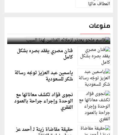
منوعات
قاسم ملحو يعتذر لزملائه الفنانين لهذا السبب
فنان مصري يفقد بصره بشكل
كامل
ياسمين عبد العزيز توجّه رسالة
شكر للسعودية
نجوى فؤاد تكشف معاناتها مع
الوحدة وإجراء جراحة بالعمود
الفقري
حقيقة مقاضاة زينة لـ أحمد عز