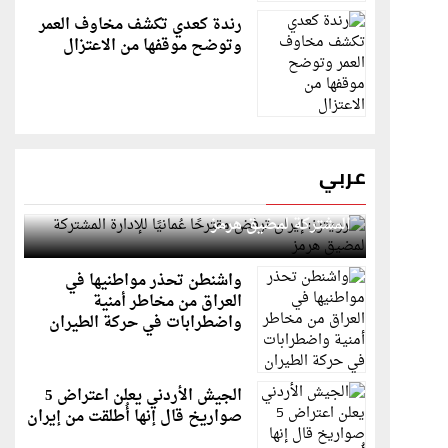
رندة كعدي تكشف مخاوف العمر
وتوضح موقفها من الاعتزال
عربي
رويترز: إيران ترفض مقترحًا عُمانيًا للإدارة
المشتركة لمضيق هرمز
واشنطن تحذر مواطنيها في
العراق من مخاطر أمنية
واضطرابات في حركة الطيران
الجيش الأردني يعلن اعتراض 5
صواريخ قال إنها أُطلقت من إيران