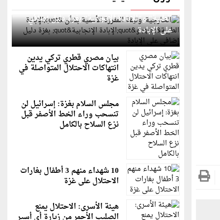
الخارجية: وثيقة المقررة الأممية بشأن "الإبادة
الطبية" و"الإبادة الإنجابية" بغزة دليل إضافي
على الإبادة
بيان مصري قطري تركي يدين
انتهاكات الاحتلال المتواصلة في
غزة
مجلس السلام بغزة: إسرائيل لن
تنسحب وراء الخط الأصفر قبل
نزع السلاح بالكامل
10 شهداء منهم 3 أطفال بغارات
الاحتلال على غزة
هيئة الأسرى: الاحتلال يمنع
الصليب الأحمر من زيارة أي أسير