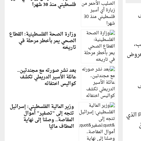
فلسطيني منذ 30 شهرا
ض
وزارة الصحة الفلسطينية: القطاع
الصحي يمر بأخطر مرحلة في
ب،
تاريخه
لعروض
بعد نشر صورته مع مجندتين..
عائلة الأسير الدريملي تكشف
ى
كواليس اختفائه
وزير المالية الفلسطيني: إسرائيل
تتجه إلى "تصفير" أموال
و تتمحور الغرفة حول Sweets-Go-Round المثيرة للإعجاب ، والتي تتضمن فكرة الأساطير حول وجود مخلوق Pikachu الذي
المقاصة.. وصلنا إلى نهاية
نا بعمق
المطاف ماليًا