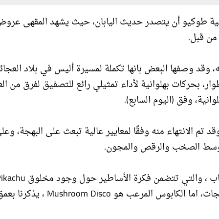
فيهي، بالعاصمة اليابانية طوكيو أن يتصدر حديث اليابان، حيث يشهد المقهى عرو
من قبل.
ه، وقد وصفها البعض بانها تكملة لمسيرة أليس في بلاد العجائ
، بحركات بهلوانية لأداء تمثيلي رائع للتصفيق لفرق من ا
انية، وفق (اليوم السابع).
د تم الانتهاء منه وفقًا لمعايير عالية تبعث على البهجة، وعل
اد وسط الصخب والرقص والمجون.
عاد من بين الأموات وكذلك حيدات بين الطبقة العامة مثلجات، اما الكابوس المرعب هو Mushroom Disco ، يذكر