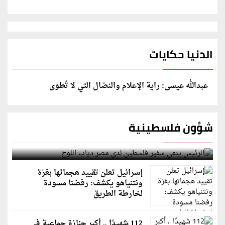
الدنيا حكايات
عبدالله عيسى: راية الإعلام والنضال التي لا تُطوى
شؤون فلسطينية
الرئيس ينعى سفير فلسطين لدى مصر دياب اللوح
إسرائيل تعلن تقييد هجماتها بغزة
ونتنياهو يكشف: رفضنا مسودة
لخارطة الطريق
112 شهيدًا .. أكبر جنازة جماعية في