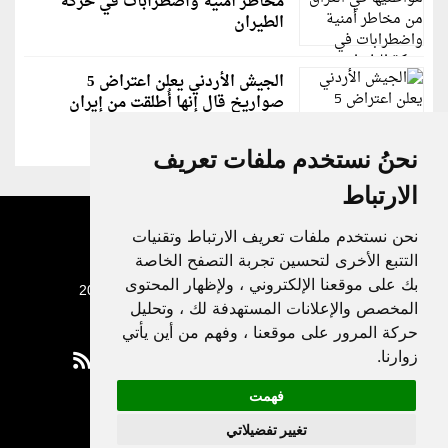
مخاطر أمنية واضطرابات في حركة
الطيران
الجيش الأردني يعلن اعتراض 5
صواريخ قال إنها أُطلقت من إيران
نحنُ نستخدم ملفات تعريف
الارتباط
نحن نستخدم ملفات تعريف الارتباط وتقنيات
التتبع الأخرى لتحسين تجربة التصفح الخاصة
بك على موقعنا الإلكتروني ، ولإظهار المحتوى
جميع الحقوق محفوظة لدنيا الوطن © 2003 - 2022
المخصص والإعلانات المستهدفة لك ، وتحليل
حركة المرور على موقعنا ، وفهم من أين يأتي
زوارنا.
فهمت
Privacy Policy
تغيير تفضيلاتي
|