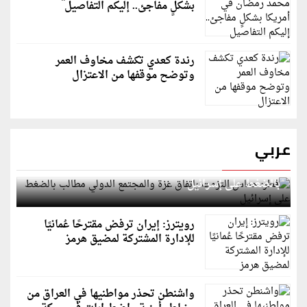
بشكلٍ مفاجئ.. إليكم التفاصيل
رندة كعدي تكشف مخاوف العمر
وتوضح موقفها من الاعتزال
عربي
قطر: حماس التزمت باتفاق غزة والمجتمع الدولي مطالب
بالضغط على إسرائيل
رويترز: إيران ترفض مقترحًا عُمانيًا
للإدارة المشتركة لمضيق هرمز
واشنطن تحذر مواطنيها في العراق من