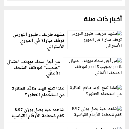
أخبار ذات صلة
مشهد طريف.. طيور النورس
توقف مباراة في الدوري
الأسترالي
من أجل سداد ديونه.. احتيال
"عجيب" لموظف المتحف
الألماني
لماذا تمنع الهند طاقم الطائرة
من استخدام العطور؟
شاهد: حبة بصل بوزن 8.97
كغم مُحطمة الأرقام القياسية