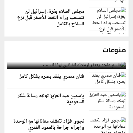
مجلس السلام بغزة: إسرائيل لن
تنسحب وراء الخط الأصفر قبل نزع
السلاح بالكامل
منوعات
قاسم ملحو يعتذر لزملائه الفنانين لهذا السبب
فنان مصري يفقد بصره بشكل كامل
ياسمين عبد العزيز توجّه رسالة شكر
للسعودية
نجوى فؤاد تكشف معاناتها مع الوحدة
وإجراء جراحة بالعمود الفقري