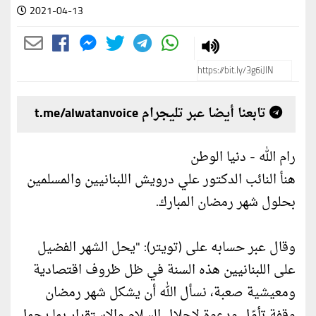
2021-04-13
تابعنا أيضا عبر تليجرام t.me/alwatanvoice
رام الله - دنيا الوطن
هنأ النائب الدكتور علي درويش اللبنانيين والمسلمين
بحلول شهر رمضان المبارك.
وقال عبر حسابه على (تويتر): "يحل الشهر الفضيل
على اللبنانيين هذه السنة في ظل ظروف اقتصادية
ومعيشية صعبة، نسأل الله أن يشكل شهر رمضان
وقفة تأمّل ودعوة لاحلال السلام والاستقرار بما يحمل