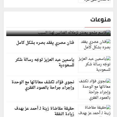
منوعات
قاسم ملحو يعتذر لزملائه الفنانين لهذا السبب
فنان مصري يفقد بصره بشكل كامل
ياسمين عبد العزيز توجّه رسالة شكر
للسعودية
نجوى فؤاد تكشف معاناتها مع الوحدة
وإجراء جراحة بالعمود الفقري
حقيقة مقاضاة زينة لـ أحمد عز بهدف
زيادة النفقة