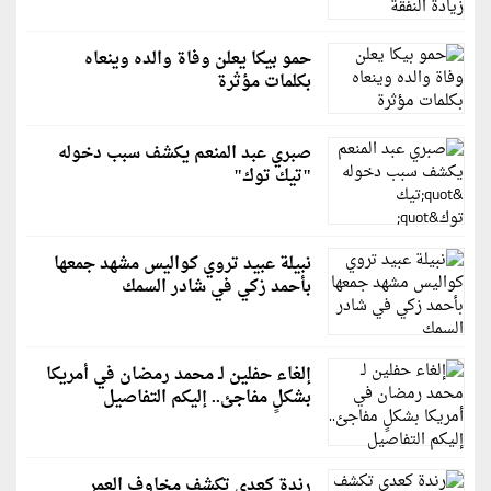
حمو بيكا يعلن وفاة والده وينعاه
بكلمات مؤثرة
صبري عبد المنعم يكشف سبب دخوله
"تيك توك"
نبيلة عبيد تروي كواليس مشهد جمعها
بأحمد زكي في شادر السمك
إلغاء حفلين لـ محمد رمضان في أمريكا
بشكلٍ مفاجئ.. إليكم التفاصيل
رندة كعدي تكشف مخاوف العمر