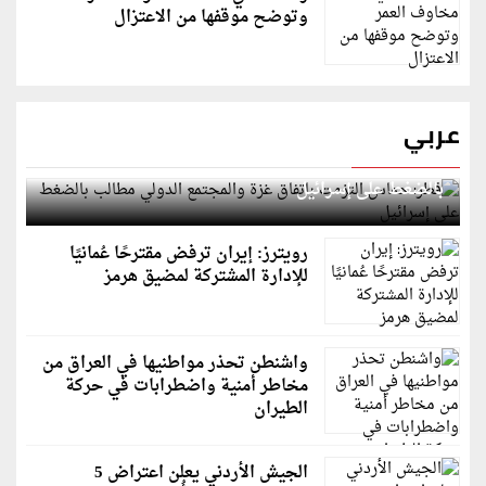
وتوضح موقفها من الاعتزال
عربي
قطر: حماس التزمت باتفاق غزة والمجتمع الدولي مطالب
بالضغط على إسرائيل
رويترز: إيران ترفض مقترحًا عُمانيًا
للإدارة المشتركة لمضيق هرمز
واشنطن تحذر مواطنيها في العراق من
مخاطر أمنية واضطرابات في حركة
الطيران
الجيش الأردني يعلن اعتراض 5