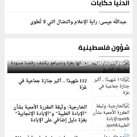
الدنيا حكايات
عبدالله عيسى: راية الإعلام والنضال التي لا تُطوى
شؤون فلسطينية
إسرائيل تعلن تقييد هجماتها بغزة ونتنياهو يكشف: رفضنا
مسودة لخارطة الطريق
112 شهيدًا .. أكبر جنازة جماعية في
غزة
الخارجية: وثيقة المقررة الأممية بشأن
"الإبادة الطبية" و"الإبادة الإنجابية"
بغزة دليل إضافي على الإبادة