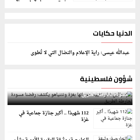
الدنيا حكايات
عبدالله عيسى: راية الإعلام والنضال التي لا تُطوى
شؤون فلسطينية
إسرائيل تعلن تقييد هجماتها بغزة ونتنياهو يكشف: رفضنا
مسودة لخارطة الطريق
112 شهيدًا .. أكبر جنازة جماعية في
غزة