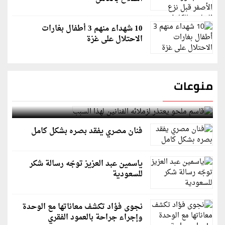
10 شهداء منهم 3 أطفال بغارات
الاحتلال على غزة
منوعات
قاسم ملحو يعتذر لزملائه الفنانين لهذا السبب
فنان مصري يفقد بصره بشكل كامل
ياسمين عبد العزيز توجّه رسالة شكر
للسعودية
نجوى فؤاد تكشف معاناتها مع الوحدة
وإجراء جراحة بالعمود الفقري