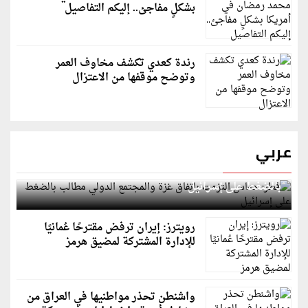
بشكلٍ مفاجئ.. إليكم التفاصيل
رندة كعدي تكشف مخاوف العمر
وتوضح موقفها من الاعتزال
عربي
قطر: حماس التزمت باتفاق غزة والمجتمع الدولي مطالب
بالضغط على إسرائيل
رويترز: إيران ترفض مقترحًا عُمانيًا
للإدارة المشتركة لمضيق هرمز
واشنطن تحذر مواطنيها في العراق من