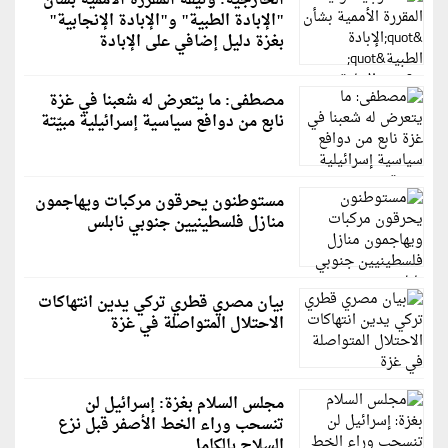
الخارجية: وثيقة المقررة الأممية بشأن
"الإبادة الطبية" و"الإبادة الإنجابية"
بغزة دليل إضافي على الإبادة
مصطفى: ما يتعرض له شعبنا في غزة
نابع من دوافع سياسية إسرائيلية مبيّتة
مستوطنون يحرقون مركبات ويهاجمون
منازل فلسطينيين جنوبي نابلس
بيان مصري قطري تركي يدين انتهاكات
الاحتلال المتواصلة في غزة
مجلس السلام بغزة: إسرائيل لن
تنسحب وراء الخط الأصفر قبل نزع
السلاح بالكامل