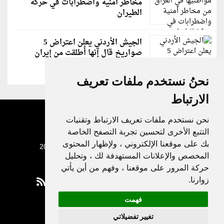
مخاطر أمنية واضطرابات في حركة
الطيران
الجيش الأردني يعلن اعتراض 5
صواريخ قال إنها أُطلقت من إيران
نحنُ نستخدم ملفات تعريف
الارتباط
نحن نستخدم ملفات تعريف الارتباط وتقنيات
التتبع الأخرى لتحسين تجربة التصفح الخاصة
بك على موقعنا الإلكتروني ، ولإظهار المحتوى
جميع الحقوق محفوظة لدنيا الوطن © 2003 - 2022
المخصص والإعلانات المستهدفة لك ، وتحليل
حركة المرور على موقعنا ، وفهم من أين يأتي
زوارنا.
فهمت
Privacy Policy
تغيير تفضيلاتي
|