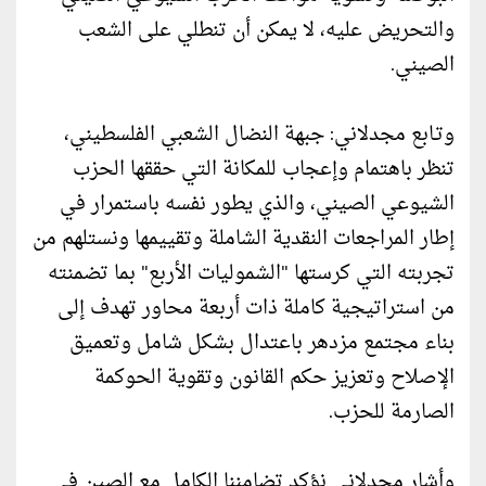
والتحريض عليه، لا يمكن أن تنطلي على الشعب
الصيني.
وتـابع مجدلاني: جبهة النضال الشعبي الفلسطيني،
تنظر باهتمام وإعجاب للمكانة التي حققها الحزب
الشيوعي الصيني، والذي يطور نفسه باستمرار في
إطار المراجعات النقدية الشاملة وتقييمها ونستلهم من
تجربته التي كرستها "الشموليات الأربع" بما تضمنته
من استراتيجية كاملة ذات أربعة محاور تهدف إلى
بناء مجتمع مزدهر باعتدال بشكل شامل وتعميق
الإصلاح وتعزيز حكم القانون وتقوية الحوكمة
الصارمة للحزب.
وأشار مجدلاني نؤكد تضامننا الكامل مع الصين في