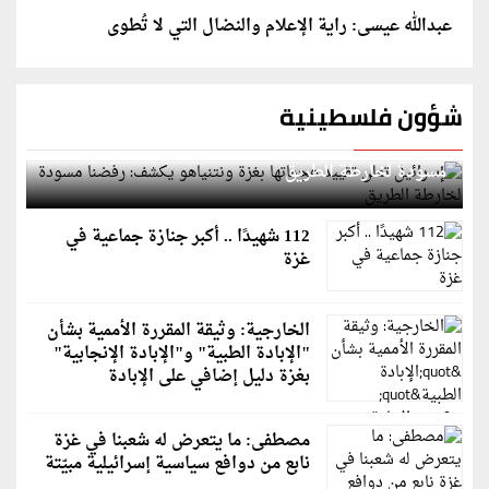
عبدالله عيسى: راية الإعلام والنضال التي لا تُطوى
شؤون فلسطينية
إسرائيل تعلن تقييد هجماتها بغزة ونتنياهو يكشف: رفضنا
مسودة لخارطة الطريق
112 شهيدًا .. أكبر جنازة جماعية في
غزة
الخارجية: وثيقة المقررة الأممية بشأن
"الإبادة الطبية" و"الإبادة الإنجابية"
بغزة دليل إضافي على الإبادة
مصطفى: ما يتعرض له شعبنا في غزة
نابع من دوافع سياسية إسرائيلية مبيّتة