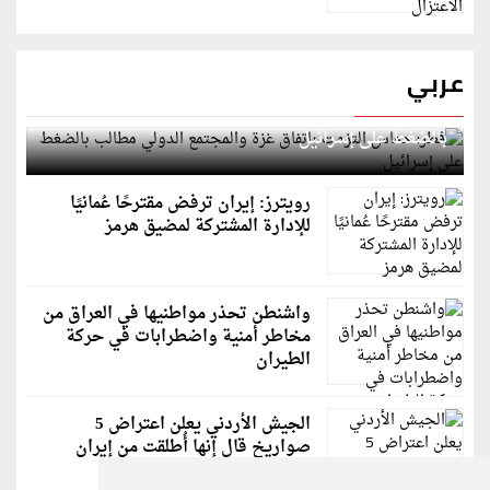
عربي
قطر: حماس التزمت باتفاق غزة والمجتمع الدولي مطالب
بالضغط على إسرائيل
رويترز: إيران ترفض مقترحًا عُمانيًا
للإدارة المشتركة لمضيق هرمز
واشنطن تحذر مواطنيها في العراق من
مخاطر أمنية واضطرابات في حركة
الطيران
الجيش الأردني يعلن اعتراض 5
صواريخ قال إنها أُطلقت من إيران