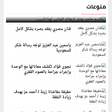
منوعات
قاسم ملحو يعتذر لزملائه الفنانين لهذا السبب
فنان مصري يفقد بصره بشكل كامل
ياسمين عبد العزيز توجّه رسالة شكر
للسعودية
نجوى فؤاد تكشف معاناتها مع الوحدة
وإجراء جراحة بالعمود الفقري
حقيقة مقاضاة زينة لـ أحمد عز بهدف
زيادة النفقة