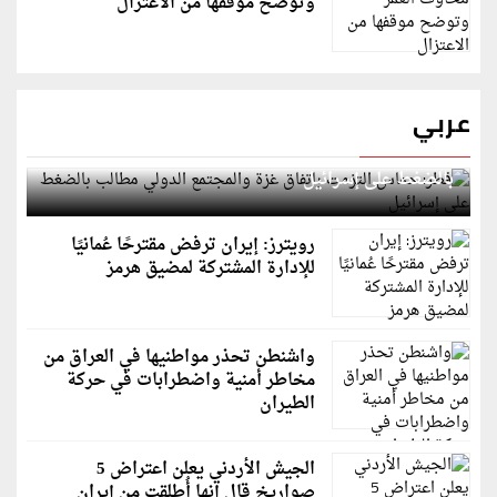
وتوضح موقفها من الاعتزال
عربي
قطر: حماس التزمت باتفاق غزة والمجتمع الدولي مطالب
بالضغط على إسرائيل
رويترز: إيران ترفض مقترحًا عُمانيًا
للإدارة المشتركة لمضيق هرمز
واشنطن تحذر مواطنيها في العراق من
مخاطر أمنية واضطرابات في حركة
الطيران
الجيش الأردني يعلن اعتراض 5
صواريخ قال إنها أُطلقت من إيران