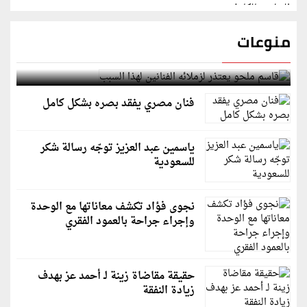
منوعات
قاسم ملحو يعتذر لزملائه الفنانين لهذا السبب
فنان مصري يفقد بصره بشكل كامل
ياسمين عبد العزيز توجّه رسالة شكر
للسعودية
نجوى فؤاد تكشف معاناتها مع الوحدة
وإجراء جراحة بالعمود الفقري
حقيقة مقاضاة زينة لـ أحمد عز بهدف
زيادة النفقة