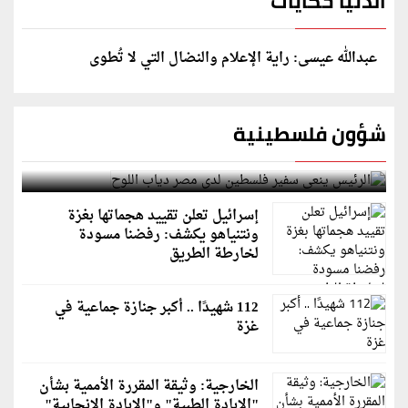
الدنيا حكايات
عبدالله عيسى: راية الإعلام والنضال التي لا تُطوى
شؤون فلسطينية
الرئيس ينعى سفير فلسطين لدى مصر دياب اللوح
إسرائيل تعلن تقييد هجماتها بغزة
ونتنياهو يكشف: رفضنا مسودة
لخارطة الطريق
112 شهيدًا .. أكبر جنازة جماعية في
غزة
الخارجية: وثيقة المقررة الأممية بشأن
"الإبادة الطبية" و"الإبادة الإنجابية"