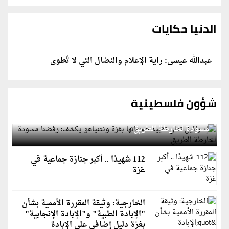
الدنيا حكايات
عبدالله عيسى: راية الإعلام والنضال التي لا تُطوى
شؤون فلسطينية
إسرائيل تعلن تقييد هجماتها بغزة ونتنياهو يكشف: رفضنا
مسودة لخارطة الطريق
112 شهيدًا .. أكبر جنازة جماعية في
غزة
الخارجية: وثيقة المقررة الأممية بشأن
"الإبادة الطبية" و"الإبادة الإنجابية"
بغزة دليل إضافي على الإبادة