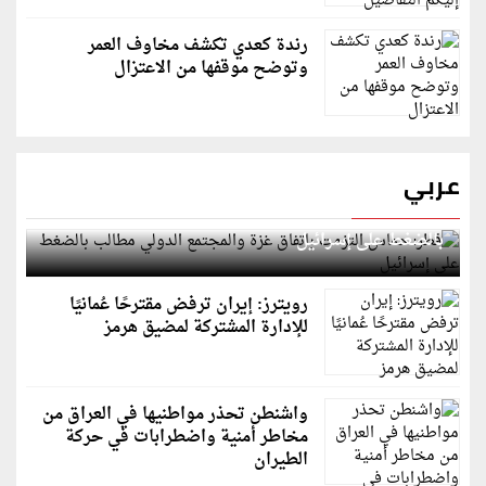
رندة كعدي تكشف مخاوف العمر
وتوضح موقفها من الاعتزال
عربي
قطر: حماس التزمت باتفاق غزة والمجتمع الدولي مطالب
بالضغط على إسرائيل
رويترز: إيران ترفض مقترحًا عُمانيًا
للإدارة المشتركة لمضيق هرمز
واشنطن تحذر مواطنيها في العراق من
مخاطر أمنية واضطرابات في حركة
الطيران