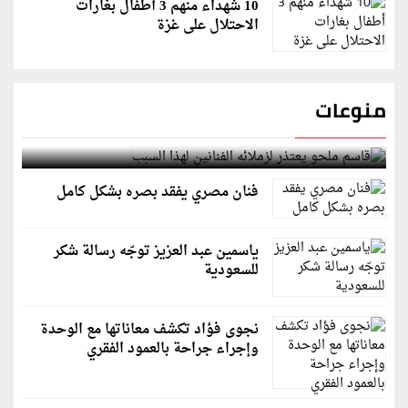
10 شهداء منهم 3 أطفال بغارات
الاحتلال على غزة
منوعات
قاسم ملحو يعتذر لزملائه الفنانين لهذا السبب
فنان مصري يفقد بصره بشكل كامل
ياسمين عبد العزيز توجّه رسالة شكر
للسعودية
نجوى فؤاد تكشف معاناتها مع الوحدة
وإجراء جراحة بالعمود الفقري