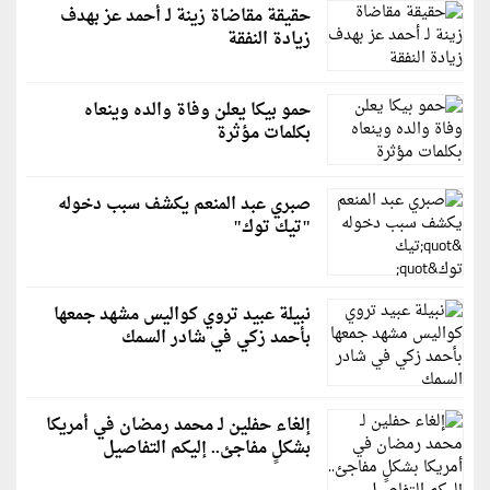
حقيقة مقاضاة زينة لـ أحمد عز بهدف
زيادة النفقة
حمو بيكا يعلن وفاة والده وينعاه
بكلمات مؤثرة
صبري عبد المنعم يكشف سبب دخوله
"تيك توك"
نبيلة عبيد تروي كواليس مشهد جمعها
بأحمد زكي في شادر السمك
إلغاء حفلين لـ محمد رمضان في أمريكا
بشكلٍ مفاجئ.. إليكم التفاصيل