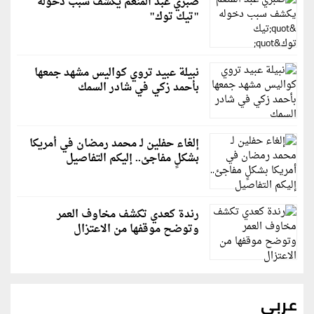
صبري عبد المنعم يكشف سبب دخوله
"تيك توك"
نبيلة عبيد تروي كواليس مشهد جمعها
بأحمد زكي في شادر السمك
إلغاء حفلين لـ محمد رمضان في أمريكا
بشكلٍ مفاجئ.. إليكم التفاصيل
رندة كعدي تكشف مخاوف العمر
وتوضح موقفها من الاعتزال
عربي