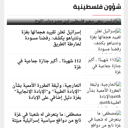
شؤون فلسطينية
الرئيس ينعى سفير فلسطين لدى مصر دياب اللوح
إسرائيل تعلن تقييد هجماتها بغزة
ونتنياهو يكشف: رفضنا مسودة
لخارطة الطريق
112 شهيدًا .. أكبر جنازة جماعية في
غزة
الخارجية: وثيقة المقررة الأممية بشأن
"الإبادة الطبية" و"الإبادة الإنجابية"
بغزة دليل إضافي على الإبادة
مصطفى: ما يتعرض له شعبنا في غزة
نابع من دوافع سياسية إسرائيلية مبيّتة