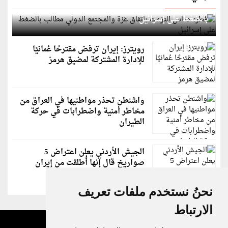
قطر: حماس التزمت باتفاق غزة والمجتمع الدولي مطالب
بالضغط على إسرائيل
رويترز: إيران ترفض مقترحًا عُمانيًا
للإدارة المشتركة لمضيق هرمز
واشنطن تحذر مواطنيها في العراق من
مخاطر أمنية واضطرابات في حركة
الطيران
الجيش الأردني يعلن اعتراض 5
صواريخ قال إنها أُطلقت من إيران
نحنُ نستخدم ملفات تعريف
الارتباط