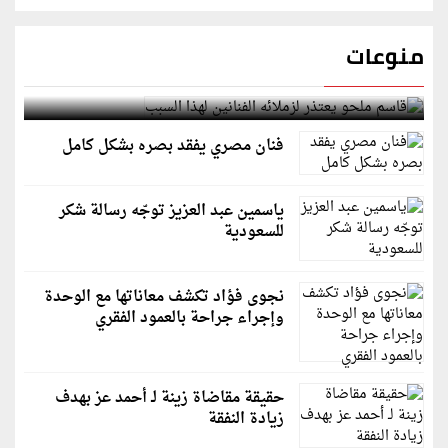
منوعات
قاسم ملحو يعتذر لزملائه الفنانين لهذا السبب
فنان مصري يفقد بصره بشكل كامل
ياسمين عبد العزيز توجّه رسالة شكر
للسعودية
نجوى فؤاد تكشف معاناتها مع الوحدة
وإجراء جراحة بالعمود الفقري
حقيقة مقاضاة زينة لـ أحمد عز بهدف
زيادة النفقة