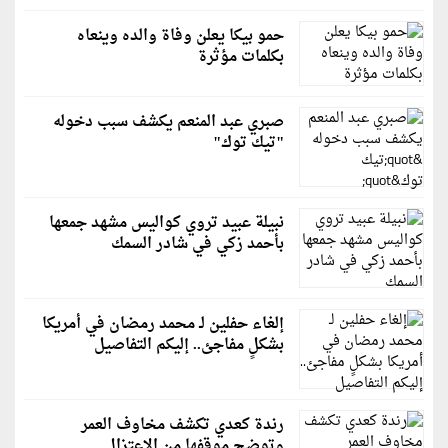
حمو بيكا يعلن وفاة والده وينعاه
بكلمات مؤثرة
صبري عبد المنعم يكشف سبب دخوله
"تيك توك"
نبيلة عبيد تروي كواليس مشهد جمعها
بأحمد زكي في شادر السمك
إلغاء حفلين لـ محمد رمضان في أمريكا
بشكلٍ مفاجئ.. إليكم التفاصيل
رندة كعدي تكشف مخاوف العمر
وتوضح موقفها من الاعتزال