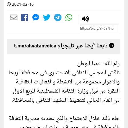
2021-02-16
تابعنا أيضا عبر تليجرام t.me/alwatanvoice
رام الله - دنيا الوطن
ناقش المجلس الثقافي الاستشاري في محافظة اريحا
والاغوار مجموعة من الانشطة والفعاليات الثقافية
المقرة من قبل وزارة الثقافة الفلسطينية للربع الاول
من العام الحالي لتنشيط المشهد الثقافي بالمحافظة.
جاء ذلك خلال الاجتماع والذي عقدته مديرية الثقافة
بالمحافظة في مقر جمعية سيدات اريحا بحضور