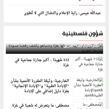
عبدالله عيسى: راية الإعلام والنضال التي لا تُطوى
شؤون فلسطينية
إسرائيل تعلن تقييد هجماتها بغزة ونتنياهو يكشف: رفضنا
مسودة لخارطة الطريق
112 شهيدًا .. أكبر جنازة جماعية في
غزة
الخارجية: وثيقة المقررة الأممية بشأن
"الإبادة الطبية" و"الإبادة الإنجابية"
بغزة دليل إضافي على الإبادة
مصطفى: ما يتعرض له شعبنا في غزة