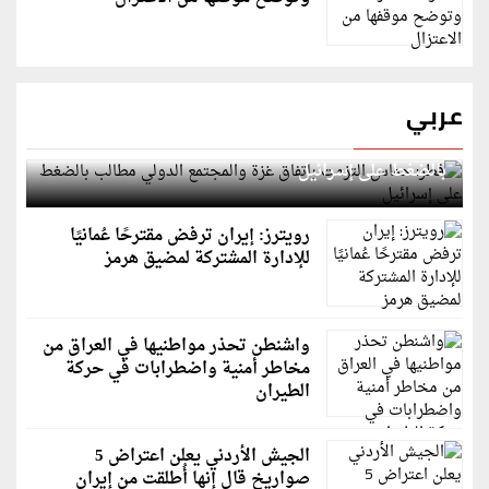
عربي
قطر: حماس التزمت باتفاق غزة والمجتمع الدولي مطالب
بالضغط على إسرائيل
رويترز: إيران ترفض مقترحًا عُمانيًا
للإدارة المشتركة لمضيق هرمز
واشنطن تحذر مواطنيها في العراق من
مخاطر أمنية واضطرابات في حركة
الطيران
الجيش الأردني يعلن اعتراض 5
صواريخ قال إنها أُطلقت من إيران