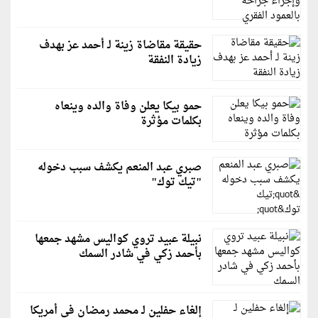
حقيقة مقاضاة زينة لـ أحمد عز بهدف
زيادة النفقة
حمو بيكا يعلن وفاة والده وينعاه
بكلمات مؤثرة
صبري عبد المنعم يكشف سبب دخوله
"تيك توك"
نبيلة عبيد تروي كواليس مشهد جمعها
بأحمد زكي في شادر السمك
إلغاء حفلين لـ محمد رمضان في أمريكا