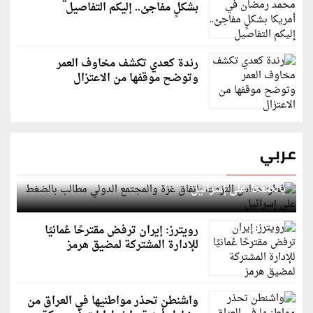
بشكلٍ مفاجئ.. إليكم التفاصيل
رندة كعدي تكشف مخاوف العمر
وتوضح موقفها من الاعتزال
عربي
قطر: حماس التزمت باتفاق غزة والمجتمع الدولي مطالب
بالضغط على إسرائيل
رويترز: إيران ترفض مقترحًا عُمانيًا
للإدارة المشتركة لمضيق هرمز
واشنطن تحذر مواطنيها في العراق من