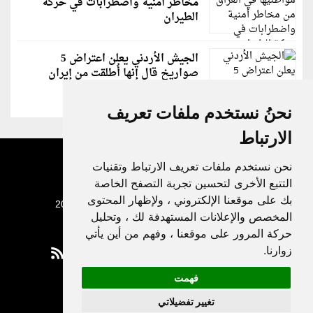
مخاطر أمنية واضطرابات في حركة
الطيران
الجيش الأردني يعلن اعتراض 5
صواريخ قال إنها أُطلقت من إيران
نحنُ نستخدم ملفات تعريف
الارتباط
نحن نستخدم ملفات تعريف الارتباط وتقنيات
التتبع الأخرى لتحسين تجربة التصفح الخاصة
بك على موقعنا الإلكتروني ، ولإظهار المحتوى
جميع الحقوق محفوظة لدنيا الوطن © 2003 - 2022
المخصص والإعلانات المستهدفة لك ، وتحليل
حركة المرور على موقعنا ، وفهم من أين يأتي
زوارنا.
فهمت
Privacy Policy
تغيير تفضيلاتي
|