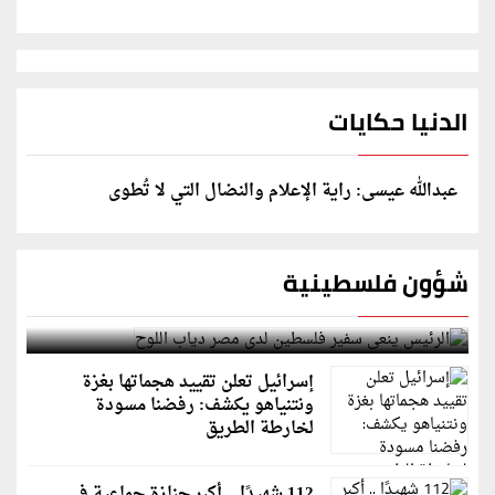
الدنيا حكايات
عبدالله عيسى: راية الإعلام والنضال التي لا تُطوى
شؤون فلسطينية
الرئيس ينعى سفير فلسطين لدى مصر دياب اللوح
إسرائيل تعلن تقييد هجماتها بغزة
ونتنياهو يكشف: رفضنا مسودة
لخارطة الطريق
112 شهيدًا .. أكبر جنازة جماعية في