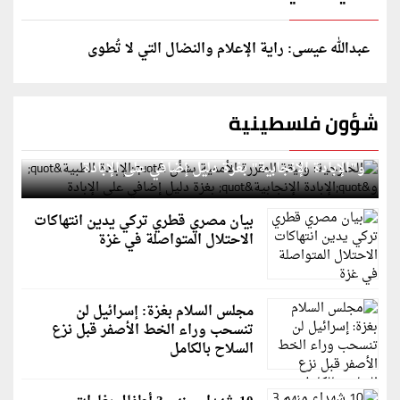
عبدالله عيسى: راية الإعلام والنضال التي لا تُطوى
شؤون فلسطينية
الخارجية: وثيقة المقررة الأممية بشأن "الإبادة الطبية"
و"الإبادة الإنجابية" بغزة دليل إضافي على الإبادة
بيان مصري قطري تركي يدين انتهاكات
الاحتلال المتواصلة في غزة
مجلس السلام بغزة: إسرائيل لن
تنسحب وراء الخط الأصفر قبل نزع
السلاح بالكامل