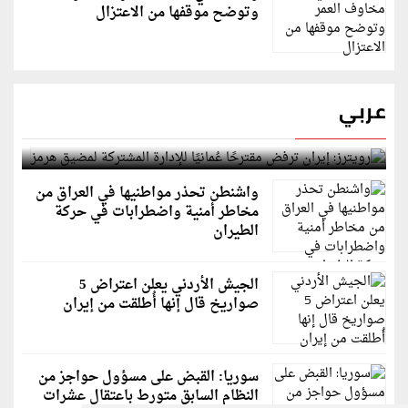
وتوضح موقفها من الاعتزال
عربي
رويترز: إيران ترفض مقترحًا عُمانيًا للإدارة المشتركة
لمضيق هرمز
واشنطن تحذر مواطنيها في العراق من
مخاطر أمنية واضطرابات في حركة
الطيران
الجيش الأردني يعلن اعتراض 5
صواريخ قال إنها أُطلقت من إيران
سوريا: القبض على مسؤول حواجز من
النظام السابق متورط باعتقال عشرات