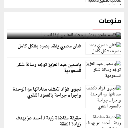
منوعات
قاسم ملحو يعتذر لزملائه الفنانين لهذا السبب
فنان مصري يفقد بصره بشكل كامل
ياسمين عبد العزيز توجّه رسالة شكر
للسعودية
نجوى فؤاد تكشف معاناتها مع الوحدة
وإجراء جراحة بالعمود الفقري
حقيقة مقاضاة زينة لـ أحمد عز بهدف
زيادة النفقة