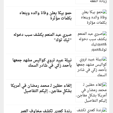
حمو بيكا يعلن وفاة والده وينعاه
بكلمات مؤثرة
صبري عبد المنعم يكشف سبب دخوله
"تيك توك"
نبيلة عبيد تروي كواليس مشهد جمعها
بأحمد زكي في شادر السمك
إلغاء حفلين لـ محمد رمضان في أمريكا
بشكلٍ مفاجئ.. إليكم التفاصيل
رندة كعدي تكشف مخاوف العمر