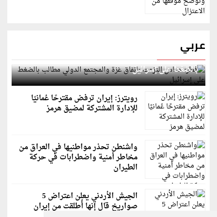
عربي
قطر: حماس التزمت باتفاق غزة والمجتمع الدولي مطالب
بالضغط على إسرائيل
رويترز: إيران ترفض مقترحًا عُمانيًا
للإدارة المشتركة لمضيق هرمز
واشنطن تحذر مواطنيها في العراق من
مخاطر أمنية واضطرابات في حركة
الطيران
الجيش الأردني يعلن اعتراض 5
صواريخ قال إنها أُطلقت من إيران