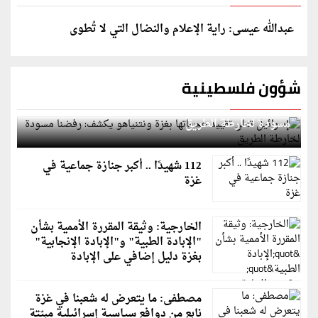
عبدالله عيسى: راية الإعلام والنضال التي لا تُطوى
شؤون فلسطينية
إسرائيل تعلن تقييد هجماتها بغزة ونتنياهو يكشف: رفضنا
مسودة لخارطة الطريق
112 شهيدًا .. أكبر جنازة جماعية في
غزة
الخارجية: وثيقة المقررة الأممية بشأن
"الإبادة الطبية" و"الإبادة الإنجابية"
بغزة دليل إضافي على الإبادة
مصطفى: ما يتعرض له شعبنا في غزة
نابع من دوافع سياسية إسرائيلية مبيّتة