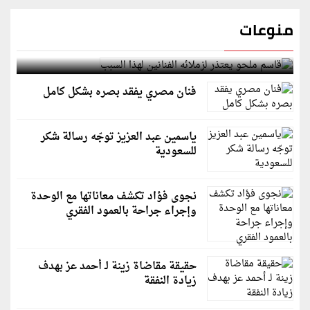
منوعات
قاسم ملحو يعتذر لزملائه الفنانين لهذا السبب
فنان مصري يفقد بصره بشكل كامل
ياسمين عبد العزيز توجّه رسالة شكر
للسعودية
نجوى فؤاد تكشف معاناتها مع الوحدة
وإجراء جراحة بالعمود الفقري
حقيقة مقاضاة زينة لـ أحمد عز بهدف
زيادة النفقة