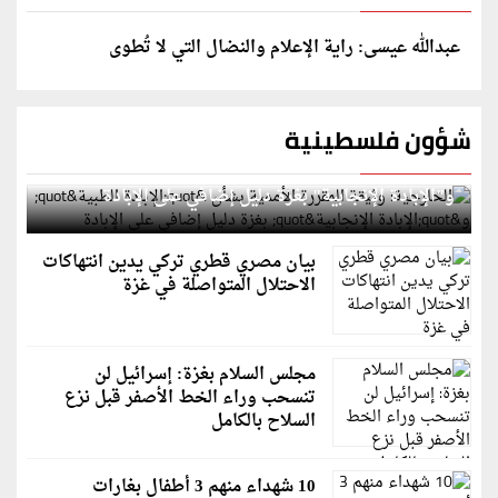
عبدالله عيسى: راية الإعلام والنضال التي لا تُطوى
شؤون فلسطينية
الخارجية: وثيقة المقررة الأممية بشأن "الإبادة الطبية"
و"الإبادة الإنجابية" بغزة دليل إضافي على الإبادة
بيان مصري قطري تركي يدين انتهاكات
الاحتلال المتواصلة في غزة
مجلس السلام بغزة: إسرائيل لن
تنسحب وراء الخط الأصفر قبل نزع
السلاح بالكامل
10 شهداء منهم 3 أطفال بغارات