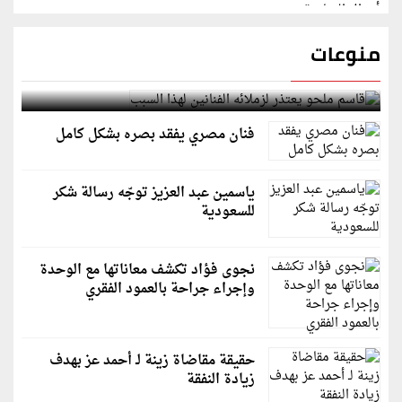
منوعات
قاسم ملحو يعتذر لزملائه الفنانين لهذا السبب
فنان مصري يفقد بصره بشكل كامل
ياسمين عبد العزيز توجّه رسالة شكر
للسعودية
نجوى فؤاد تكشف معاناتها مع الوحدة
وإجراء جراحة بالعمود الفقري
حقيقة مقاضاة زينة لـ أحمد عز بهدف
زيادة النفقة