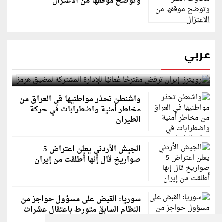
وتوضح موقفها من الاعتزال
عربي
رويترز: إيران ترفض مقترحًا عُمانيًا للإدارة المشتركة
لمضيق هرمز
واشنطن تحذر مواطنيها في العراق من
مخاطر أمنية واضطرابات في حركة
الطيران
الجيش الأردني يعلن اعتراض 5
صواريخ قال إنها أُطلقت من إيران
سوريا: القبض على مسؤول حواجز من
النظام السابق متورط باعتقال عشرات
الشبان