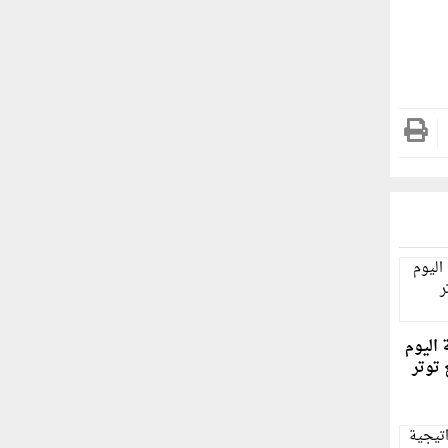
 اليوم
توتر