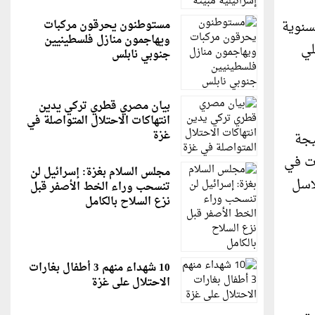
ل حفل توزيعِ جوائز Seatrade البحرية السنوية
مستوطنون يحرقون مركبات
ويهاجمون منازل فلسطينيين
لي
جنوبي نابلس
بيان مصري قطري تركي يدين
انتهاكات الاحتلال المتواصلة في
غزة
يجة
ات في
مجلس السلام بغزة: إسرائيل لن
اسل
تنسحب وراء الخط الأصفر قبل
نزع السلاح بالكامل
10 شهداء منهم 3 أطفال بغارات
الاحتلال على غزة