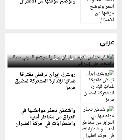
وتوضح موقفها من الاعتزال
عربي
قطر: حماس التزمت باتفاق غزة والمجتمع الدولي
مطالب بالضغط على إسرائيل
رويترز: إيران ترفض مقترحًا
عُمانيًا للإدارة المشتركة لمضيق
هرمز
واشنطن تحذر مواطنيها في
العراق من مخاطر أمنية
واضطرابات في حركة الطيران