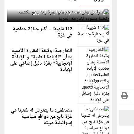
إسرائيل تعلن تقييد هجماتها بغزة ونتنياهو
يكشف: رفضنا مسودة لخارطة الطريق
112 شهيدًا .. أكبر جنازة جماعية
في غزة
الخارجية: وثيقة المقررة الأممية
بشأن "الإبادة الطبية" و"الإبادة
الإنجابية" بغزة دليل إضافي على
الإبادة
مصطفى: ما يتعرض له شعبنا في
غزة نابع من دوافع سياسية
إسرائيلية مبيّتة