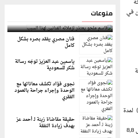
 حديثة
ن في
منوعات
قاسم ملحو يعتذر لزملائه الفنانين لهذا السبب
فنان مصري يفقد بصره بشكل
كامل
ياسمين عبد العزيز توجّه رسالة
شكر للسعودية
ة
نجوى فؤاد تكشف معاناتها مع
الوحدة وإجراء جراحة بالعمود
الفقري
وتزامنًا مع عقد الإسناد المبرم الموقع العام الماضي مع الهيئة العامة للموانئ (موانئ) بنظام البناء والتشغيل والنقل (BOT) لمدة
حقيقة مقاضاة زينة لـ أحمد عز
بهدف زيادة النفقة
الكفاءة التشغيلية، والتقليل من الغازات المُسَببة للاحتباسِ الحراري والانبعاثات الأخرى، وزيادة سعة المحطة السنوية إلى 8,8