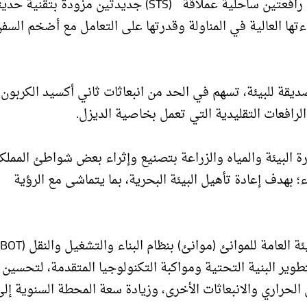
وتعمل شركة محطة بوابة البحر الأحمر حالياً، على تدشين رافعتين ساحلية عملاقة (STS) جديدتين مزودة بتقنية
ءتها العالية في المناولة وقدرتها على التعامل مع أضخم السف
 الشركة عملها بـ 10 رافعات ساحة كهربائية (RTG) صديقة للبيئة، تسهم في الحد من انبعاثات ثاني أكسيد الكربون
ن الرافعات التقليدية التي تعمل بخاصية الديزل.
 البيئة والمياه والزراعة بتصنيع وإثراء بعض شواطئ المملك
لميناء؛ بهدف إعادة تأهيل البيئة البحرية، بما يتماشى مع الرؤية
1, مليار دولار أمريكي، لتطوير البنية التحتية ومواكبة التكنولوجيا المتقدمة، لتحسين