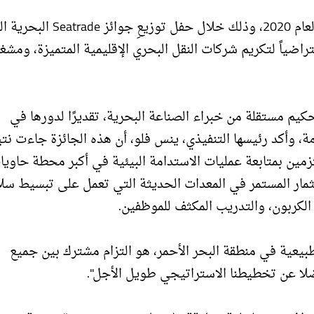
حصدت شركة محطة بوابة البحر الأحمر جائزة الاستدامة لعام 2020، وذلك خلا
تراضياً لتكريم شركات النقل البحري الإقليمية المتميزة، ومشغ
يم مستقلة من خبراء الصناعة البحرية، تقديرًا لدورها في
امة، وأكد رئيسها التنفيذي، ينس فلو، أن هذه الجائزة جاءت نت
تزمين بمتابعة عمليات الاستدامة البيئية في أكبر محطة حاوي
تثمار المستمر في المعدات الحديثة التي تعمل على تبسيط سل
 الكربون، والتدريب المكثف للموظفين.
د الطبيعية في منطقة البحر الأحمر، هو التزام مشترك بين جميع
ضلا عن تخطيطنا الاستراتيجي طويل الأجل".