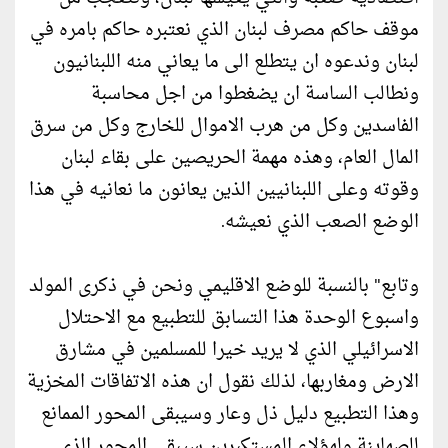
موقف حاكم مصرف لبنان الذي نعتبره حاكم بامره في
لبنان وندعوه ان يتطلع الى ما يعاني منه اللبنانيون
ونطالب الساسة ان يضغطوا من اجل محاسبة
الفاسدين وكل من هرب الاموال للخارج وكل من سرق
المال العام، وهذه مهمة الحريصين على بقاء لبنان
وقوته وعلى اللبنانيين الذين يعانون ما نعانيه في هذا
الوضع الصعب الذي نعيشه.
وتابع" بالنسبة للوضع الاقليمي ونحن في ذكرى المولد
واسبوع الوحدة هذا التسابق للتطبيع مع الاحتلال
الاسرائيلي الذي لا يريد خيرا للمسلمين في مشارق
الارض ومغاربها، لذلك نقول ان هذه الاتفاقات المخزية
وهذا التطبيع دليل ذل وعار وسيبقى المحور الممانع
للصهاينة ولهؤلاء المستكبرين سيبقى المحور الذي