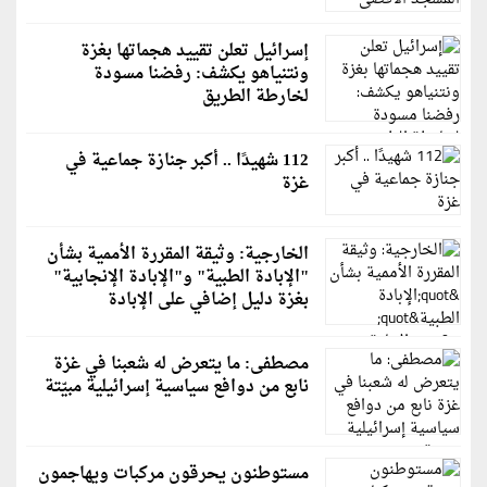
إسرائيل تعلن تقييد هجماتها بغزة
ونتنياهو يكشف: رفضنا مسودة
لخارطة الطريق
112 شهيدًا .. أكبر جنازة جماعية في
غزة
الخارجية: وثيقة المقررة الأممية بشأن
"الإبادة الطبية" و"الإبادة الإنجابية"
بغزة دليل إضافي على الإبادة
مصطفى: ما يتعرض له شعبنا في غزة
نابع من دوافع سياسية إسرائيلية مبيّتة
مستوطنون يحرقون مركبات ويهاجمون