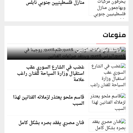
منازل فلسطينيين جنوبي نابلس
منوعات
أشرف زكي يكشف كواليس "ظلم" روجينا في "البرنس"
وينتقد صراعات الفنانين
غضب في الشارع السوري عقب
استقبال وزارة السياحة للفنان راغب
علامة
قاسم ملحو يعتذر لزملائه الفنانين لهذا
السبب
فنان مصري يفقد بصره بشكل كامل