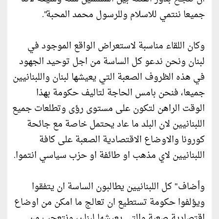
جميعا ننتمي للاسلام وللرسول محمد المحبة".
وكان اللقاء مناسبة لاستعراض الواقع الموجود في
لبنان ونحن ندعو كل الساسة من اجل توحيد الجهود
في هذه الظروف الصعبة التي يعيشها لبنان واللبنانيين
جميعا، فنحن بامس الحاجة لتاليف حكومة بهذا
الوقت الراهن لتكون على مستوى رؤى وتطلعات جميع
اللبنانيين لان البلد ما عاد يحتمل خاصة مع جائحة
كورونا والاوضاع الاقتصادية الصعبة على كافة
اللبنانيين لاي مذهب او طائفة او حزب سياسي انتموا.
وأضاف" كل اللبنانيين يطالبون الساسة ان يتفقوا
ويؤلفوا حكومة تستطيع ان تعالج ما امكن من اوضاع
اقتصادية صعبة والتي يعيشها لبنان، ونتعجب من