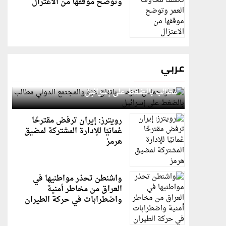
وتوضح موقفها من الاعتزال
عربي
قطر: حماس التزمت باتفاق غزة والمجتمع الدولي
مطالب بالضغط على إسرائيل
رويترز: إيران ترفض مقترحًا
عُمانيًا للإدارة المشتركة لمضيق
هرمز
واشنطن تحذر مواطنيها في
العراق من مخاطر أمنية
واضطرابات في حركة الطيران