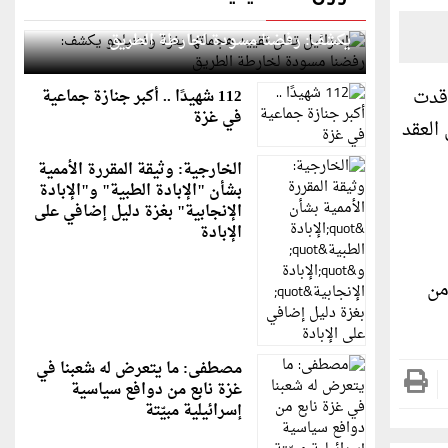
إسرائيل تعلن تقييد هجماتها بغزة ونتنياهو
يكشف: رفضنا مسودة لخارطة الطريق
فقة شراء تعاقدت
112 شهيدًا .. أكبر جنازة جماعية
في غزة
ها من خلال العقد
الخارجية: وثيقة المقررة الأممية
بشأن "الإبادة الطبية" و"الإبادة
الإنجابية" بغزة دليل إضافي على
الإبادة
تها من
مصطفى: ما يتعرض له شعبنا في
غزة نابع من دوافع سياسية
إسرائيلية مبيّتة