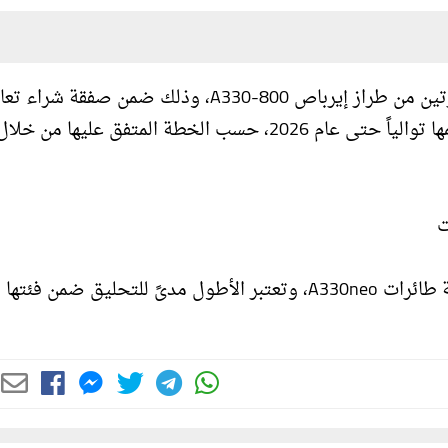
تتسلّم شركة الخطوط الجوية الكويتية غداً الخميس طائرتين من طراز إيرباص A330-800، وذلك ضمن ص
عليها الشركة لشراء 8 طائرات من هذا الطراز، وسيتم تسلّمها توالياً حتى عام 2026، حسب الخطة المتفق علي
ت
وتعد طائرة إيرباص الجديدة ضمن الجيل الجديد من عائلة طائرات A330neo، وتعتبر الأطول مدىً للتحليق ضمن فئ