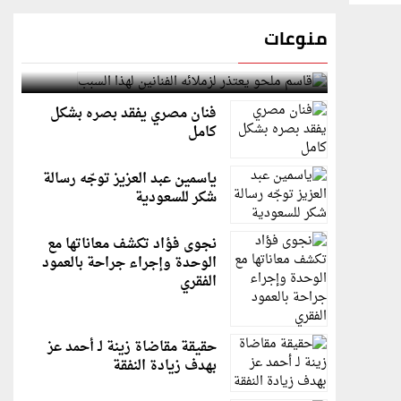
منوعات
قاسم ملحو يعتذر لزملائه الفنانين لهذا السبب
فنان مصري يفقد بصره بشكل
كامل
ياسمين عبد العزيز توجّه رسالة
شكر للسعودية
نجوى فؤاد تكشف معاناتها مع
الوحدة وإجراء جراحة بالعمود
الفقري
حقيقة مقاضاة زينة لـ أحمد عز
بهدف زيادة النفقة