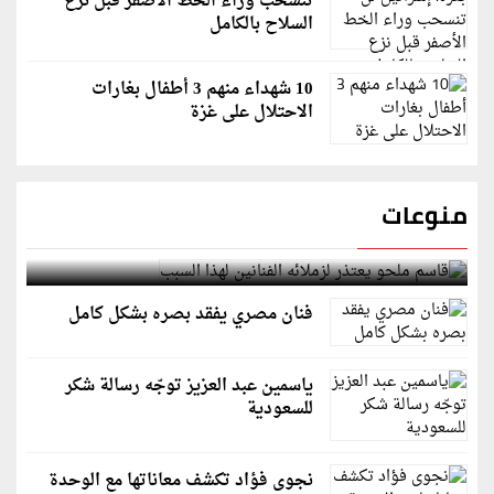
تنسحب وراء الخط الأصفر قبل نزع
السلاح بالكامل
10 شهداء منهم 3 أطفال بغارات
الاحتلال على غزة
منوعات
قاسم ملحو يعتذر لزملائه الفنانين لهذا السبب
فنان مصري يفقد بصره بشكل كامل
ياسمين عبد العزيز توجّه رسالة شكر
للسعودية
نجوى فؤاد تكشف معاناتها مع الوحدة