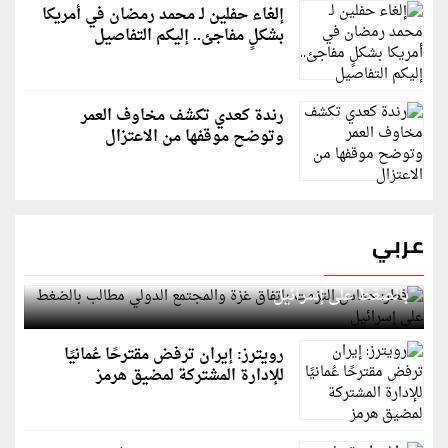
إلغاء حفلين لـ محمد رمضان في أمريكا
بشكلٍ مفاجئ.. إليكم التفاصيل
رندة كعدي تكشف مخاوف العمر
وتوضح موقفها من الاعتزال
عربي
قطر: حماس التزمت باتفاق غزة والمجتمع الدولي مطالب
بالضغط على إسرائيل
رويترز: إيران ترفض مقترحًا عُمانيًا
للإدارة المشتركة لمضيق هرمز