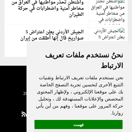
واشنطن تحذر مواطنيها في العراق من
مخاطر أمنية واضطرابات في حركة
الطيران
الجيش الأردني يعلن اعتراض 5
صواريخ قال إنها أُطلقت من إيران
نحنُ نستخدم ملفات تعريف
الارتباط
نحن نستخدم ملفات تعريف الارتباط وتقنيات
التتبع الأخرى لتحسين تجربة التصفح الخاصة
بك على موقعنا الإلكتروني ، ولإظهار المحتوى
جميع الحقوق محفوظة لدنيا الوطن © 2003 - 2022
المخصص والإعلانات المستهدفة لك ، وتحليل
حركة المرور على موقعنا ، وفهم من أين يأتي
زوارنا.
فهمت
Privacy Policy