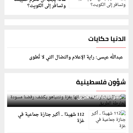
وتسافر إلى الكويت؟
الدنيا حكايات
عبدالله عيسى: راية الإعلام والنضال التي لا تُطوى
شؤون فلسطينية
إسرائيل تعلن تقييد هجماتها بغزة ونتنياهو يكشف: رفضنا
مسودة لخارطة الطريق
112 شهيدًا .. أكبر جنازة جماعية في
غزة