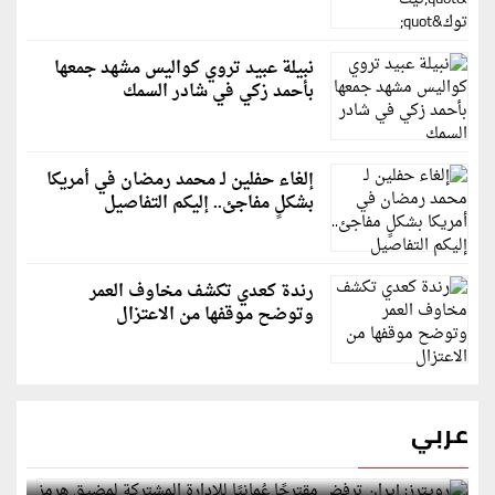
نبيلة عبيد تروي كواليس مشهد جمعها
بأحمد زكي في شادر السمك
إلغاء حفلين لـ محمد رمضان في أمريكا
بشكلٍ مفاجئ.. إليكم التفاصيل
رندة كعدي تكشف مخاوف العمر
وتوضح موقفها من الاعتزال
عربي
رويترز: إيران ترفض مقترحًا عُمانيًا للإدارة المشتركة
لمضيق هرمز