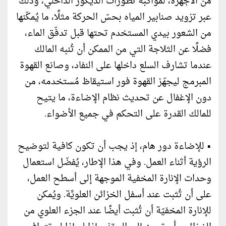
من الأجهزة، لمواكبة تطورات الديكور الداخلي، وذلك
عبر تزويد صنابير المياه بحسّ الحركة مثلًا، ما يُمكّنها
من الشعور بيدي المستخدم تحتها قبل تدفّق الماء،
فضلًا عن الثلاجة التي من الممكن أن تُنبه المالك
عندما تشارف السلع داخلها على النفاد، وصانع القهوة
المبرمج ليجهّز القهوة فور استيقاظ مُستخدمه، من
دون الإغفال عن تحديث نظام الإضاءة، ما يتيح
للمالك القدرة على التحكم في جميع الأضواء.
• للإضاءة دور هام، إذ يجب أن تكون كافية لتوضيح
الرؤية أثناء العمل. وفي هذا الإطار، يُفضّل استعمال
وحدات الإنارة المخفية الموجهة إلى أسطح العمل،
على أن تُثبت عند أسفل الخزائن العلويَّة. ويُمكن
للإنارة المخفيّة أن تُثبت أيضًا عند الجزء العلوي من