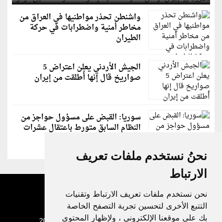
واشنطن تحذر مواطنيها في العراق من
مخاطر أمنية واضطرابات في حركة
الطيران
الجيش الأردني يعلن اعتراض 5
صواريخ قال إنها أُطلقت من إيران
سوريا: القبض على مسؤول حواجز من
النظام السابق متورط باعتقال عشرات
الشبان
نحنُ نستخدم ملفات تعريف
الارتباط
نحن نستخدم ملفات تعريف الارتباط وتقنيات
التتبع الأخرى لتحسين تجربة التصفح الخاصة
بك على موقعنا الإلكتروني ، ولإظهار المحتوى
جميع الحقوق محفوظة لدنيا الوطن © 2003 - 2022