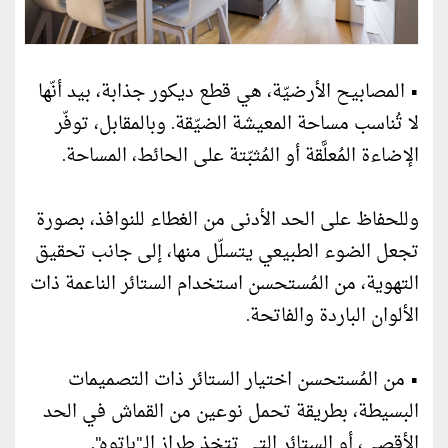
• المصابيح الأرضيّة، هي قطع ديكور جذابة، بيد أنّها
لا تُناسب مساحة المعيشة الضيّقة. وبالمقابل، توفّر
الإضاءة المُعلَّقة أو المُثبّتة على الحائط، المساحة.
وللحفاظ على الحد الأدنى من الغطاء للنوافذ، بصورة
تجعل الضوء الطبيعي يتسلّل منها، إلى جانب تحقيق
التهوية، من المُستحسن استخدام الستائر الناعمة ذات
الألوان الباردة والفاتحة.
• من المُستحسن اختيار الستائر ذات التصميمات
البسيطة، بطريقة تحمل نوعين من القماش في الحد
الأقصى، أو الستائر التي تتخذ طراز الـ"باتوه".