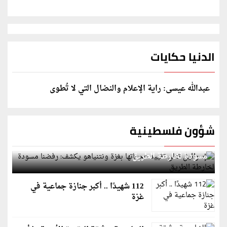
الدنيا حكايات
عبدالله عيسى: راية الإعلام والنضال التي لا تُطوى
شؤون فلسطينية
إسرائيل تعلن تقييد هجماتها بغزة ونتنياهو يكشف: رفضنا
مسودة لخارطة الطريق
112 شهيدًا .. أكبر جنازة جماعية في
غزة