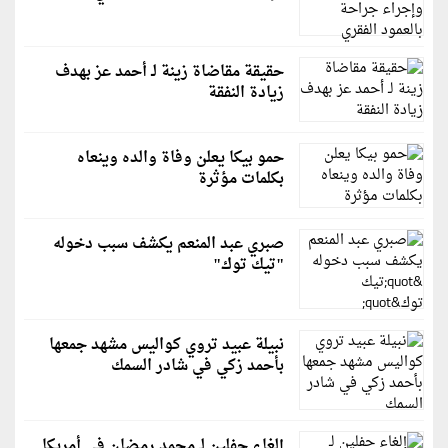
حقيقة مقاضاة زينة لـ أحمد عز بهدف
زيادة النفقة
حمو بيكا يعلن وفاة والده وينعاه
بكلمات مؤثرة
صبري عبد المنعم يكشف سبب دخوله
"تيك توك"
نبيلة عبيد تروي كواليس مشهد جمعها
بأحمد زكي في شادر السمك
إلغاء حفلين لـ محمد رمضان في أمريكا