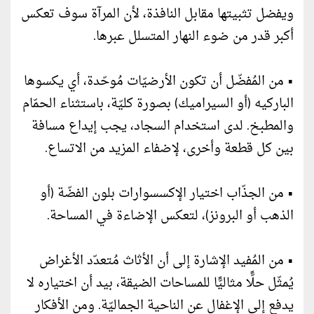
ويفضل تثبيتها مقابل النافذة، لأن المرآة سوف تعكس
أكبر قدر من ضوء النهار المتسلل عبرها.
• من المُفضّل أن تكون الأرضيّات مُوحّدة، أي يكسوها
الباركيه (أو السيراميك) بصورة كليّة، باستثناء الحمّام
والمطبخ. لدى استخدام السجاد، يجب إيداع مسافة
بين كل قطعة وأخرى، لإضفاء المزيد من الاتساع.
• من الجذّاب اختيار الإكسسوارات بلون الفضّة (أو
الذهب أو البرونز)، لتعكس الإضاءة في المساحة.
• من المُفيد الإشارة إلى أن الأثاث مُتعدّد الأغراض
يُمثّل حلًّا مثاليًّا للمساحات الضيقة، بيد أن اختياره لا
يدفع إلى الإغفال عن الناحية الجماليّة. ومن الأفكار