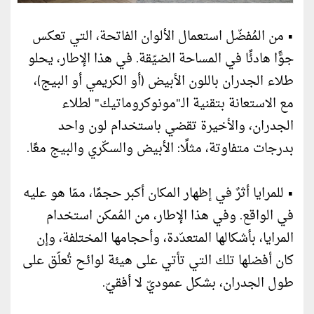
• من المُفضّل استعمال الألوان الفاتحة، التي تعكس
جوًّا هادئًا في المساحة الضيّقة. في هذا الإطار، يحلو
طلاء الجدران باللون الأبيض (أو الكريمي أو البيج)،
مع الاستعانة بتقنية الـ"مونوكروماتيك" لطلاء
الجدران، والأخيرة تقضي باستخدام لون واحد
بدرجات متفاوتة، مثلًا: الأبيض والسكّري والبيج معًا.
• للمرايا أثرٌ في إظهار المكان أكبر حجمًا، ممّا هو عليه
في الواقع. وفي هذا الإطار، من المُمكن استخدام
المرايا، بأشكالها المتعدّدة، وأحجامها المختلفة، وإن
كان أفضلها تلك التي تأتي على هيئة لوائح تُعلّق على
طول الجدران، بشكل عموديّ لا أفقيّ.