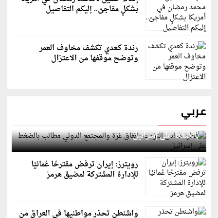
بشكلٍ مفاجئ.. إليكم التفاصيل
رندة كعدي تكشف مخاوف العمر
وتوضح موقفها من الاعتزال
عربي
قطر: حماس التزمت باتفاق غزة والمجتمع الدولي مطالب
بالضغط على إسرائيل
رويترز: إيران ترفض مقترحًا عُمانيًا
للإدارة المشتركة لمضيق هرمز
واشنطن تحذر مواطنيها في العراق من