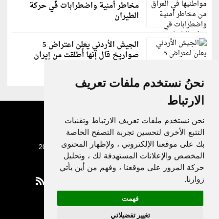
مخاطر أمنية واضطرابات في حركة
الطيران
الجيش الأردني يعلن اعتراض 5
صواريخ قال إنها أُطلقت من إيران
نحنُ نستخدم ملفات تعريف
الارتباط
نحن نستخدم ملفات تعريف الارتباط وتقنيات
التتبع الأخرى لتحسين تجربة التصفح الخاصة
بك على موقعنا الإلكتروني ، ولإظهار المحتوى
جميع الحقوق محفوظة لدنيا الوطن © 2003 - 2022
المخصص والإعلانات المستهدفة لك ، وتحليل
حركة المرور على موقعنا ، وفهم من أين يأتي
زوارنا.
فهمت
Privacy Policy
تغيير تفضيلاتي
|