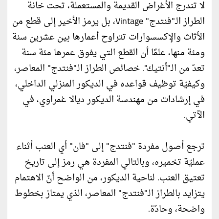
لا تندرج الأغراض القديمة والمستعملة، تحت خانة
الطراز الـ"فنتدج" Vintage، بل يرمز الأخير إلى قطع من
الأثاث والإكسسوارات تتراوح أعمارها بين عشرين سنة
ومئة منها، علمًا أن القطع التي يفوق عمرها مئة سنة
تعدّ من الـ"أنتيك". خصائص الطراز الـ"فنتدج" المعاصر،
وكيفيّة توظيف قواعده في الديكور المنزلي الداخلي،
في إرشادات من مهندسة الديكور ديالا غمراوي، في
الآتي.
ترجع أصول مفردة "فنتدج" إلى "فان" أي العنب أثناء
عمليّة تخميره، وبالتالي المفردة هي رمز إلى تاريخ
تعتيق العنب. لناحية الديكور، من الواضح أنّ الاهتمام
يتزايد بالطراز الـ"فنتدج" المعاصر، الذي يمتاز بخطوط
واضحة، وحادّة.