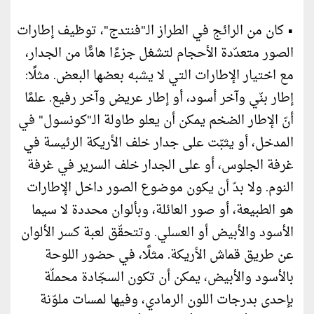
• كان من الرائج في الطراز الـ"فنتدج"، توظيف إطارات
الصور متعدّدة الأحجام لتشغل جزءًا هامًّا من الجدار،
مع اختيار الإطارات التي لا يشبه بعضها البعض. مثلًا:
إطار بنّي وآخر أسود، أو إطار عريض وآخر رفيع. علمًا
أنّ الإطار الضخم يمكن أن يعلو طاولة الـ"كونسول" في
المدخل، أو يثبّت على جدار خلف الأريكة الرئيسة في
غرفة الجلوس، أو على الجدار خلف السرير في غرفة
النوم. ولا بدّ أن يكون موضوع الصور داخل الإطارات
هو الطبيعة، أو صور العائلة، وبألوان محددة لا سيما
الأسود والأبيض أو العسلي. وتتحقّق لعبة كسر الألوان
عن طريق قماش الأريكة. مثلًا، في حضور اللوحة
بالأسود والأبيض، يمكن أن تكون السجّادة محملّة
بإحدى بدرجات اللون الرمادي، وفيها لمسات ملوّنة