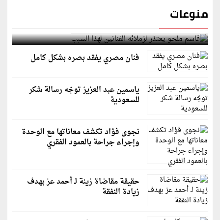
منوعات
قاسم ملحو يعتذر لزملائه الفنانين لهذا السبب
فنان مصري يفقد بصره بشكل كامل
ياسمين عبد العزيز توجّه رسالة شكر
للسعودية
نجوى فؤاد تكشف معاناتها مع الوحدة
وإجراء جراحة بالعمود الفقري
حقيقة مقاضاة زينة لـ أحمد عز بهدف
زيادة النفقة