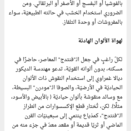
بالفوشيا أو البفسج أو الأصفر أو البرتقالي. ومن
الضروري استخدام الخشب في حالته الطبيعيّة، سواء
بالمفروشات أو وحدة التلفاز.
لهواة الألوان الهادئة
لكلّ راغبٍ في جعل الـ"فنتدج" المعاصر، حاضرًا في
مسكنه، بدون ألوانه القويّة، تدعو مهندسة الديكور
ديالا غمراوي إلى استخدام النقوش ذات الألوان
الحياديّة في الأرضيّة، والصوفا الـ"مودرن" البسيطة،
مع وسائد منقوشة بألوان حياديّة ( بالأبيض والأسود،
مثلًا). لكن، تُختار قطع الإكسسوارات من الطراز
الـ"فنتدج"، كمذياع ينتمي إلى سبعينيّات القرن
الماضي أو ثريّا قديمة أو مقعد معدّ في جزء منه من