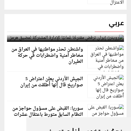
عربي
رويترز: إيران ترفض مقترحًا عُمانيًا للإدارة المشتركة
لمضيق هرمز
واشنطن تحذر مواطنيها في العراق من
مخاطر أمنية واضطرابات في حركة
الطيران
الجيش الأردني يعلن اعتراض 5
صواريخ قال إنها أُطلقت من إيران
سوريا: القبض على مسؤول حواجز من
النظام السابق متورط باعتقال عشرات
الشبان