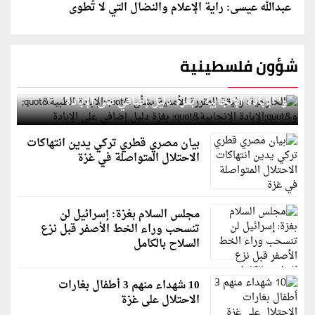
عبدالله عيسى: راية الإعلام والنضال التي لا تُطوى
شؤون فلسطينية
الخارجية: وثيقة المقررة الأممية بشأن "الإبادة الطبية"
و"الإبادة الإنجابية" بغزة دليل إضافي على الإبادة
بيان مصري قطري تركي يدين انتهاكات
الاحتلال المتواصلة في غزة
مجلس السلام بغزة: إسرائيل لن
تنسحب وراء الخط الأصفر قبل نزع
السلاح بالكامل
10 شهداء منهم 3 أطفال بغارات
الاحتلال على غزة