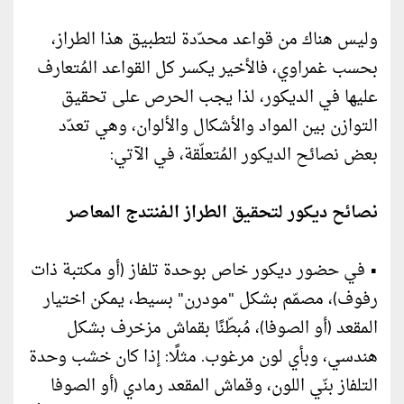
وليس هناك من قواعد محدّدة لتطبيق هذا الطراز،
بحسب غمراوي، فالأخير يكسر كل القواعد المُتعارف
عليها في الديكور، لذا يجب الحرص على تحقيق
التوازن بين المواد والأشكال والألوان، وهي تعدّد
بعض نصائح الديكور المُتعلّقة، في الآتي:
نصائح ديكور لتحقيق الطراز الـفنتدج المعاصر
• في حضور ديكور خاص بوحدة تلفاز (أو مكتبة ذات
رفوف)، مصمّم بشكل "مودرن" بسيط، يمكن اختيار
المقعد (أو الصوفا)، مُبطّنًا بقماش مزخرف بشكل
هندسي، وبأي لون مرغوب. مثلًا: إذا كان خشب وحدة
التلفاز بنّي اللون، وقماش المقعد رمادي (أو الصوفا