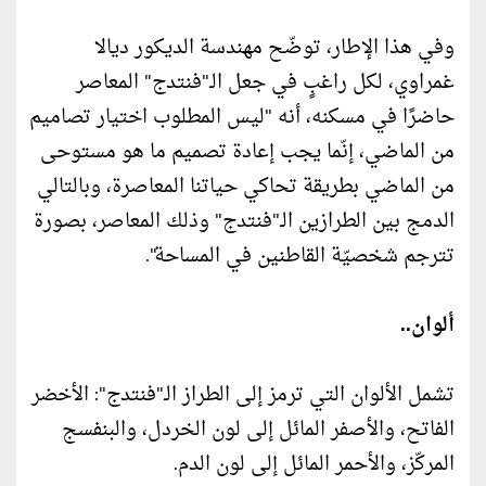
وفي هذا الإطار، توضّح مهندسة الديكور ديالا
غمراوي، لكل راغبٍ في جعل الـ"فنتدج" المعاصر
حاضرًا في مسكنه، أنه "ليس المطلوب اختيار تصاميم
من الماضي، إنّما يجب إعادة تصميم ما هو مستوحى
من الماضي بطريقة تحاكي حياتنا المعاصرة، وبالتالي
الدمج بين الطرازين الـ"فنتدج" وذلك المعاصر، بصورة
تترجم شخصيّة القاطنين في المساحة".
ألوان..
تشمل الألوان التي ترمز إلى الطراز الـ"فنتدج": الأخضر
الفاتح، والأصفر المائل إلى لون الخردل، والبنفسج
المركّز، والأحمر المائل إلى لون الدم.