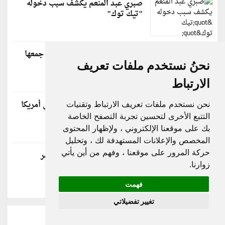
صبري عبد المنعم يكشف سبب دخوله
"تيك توك"
نبيلة عبيد تروي كواليس مشهد جمعها
بأحمد زكي في شادر السمك
نحنُ نستخدم ملفات تعريف
الارتباط
إلغاء حفلين لـ محمد رمضان في أمريكا
نحن نستخدم ملفات تعريف الارتباط وتقنيات
بشكلٍ مفاجئ.. إليكم التفاصيل
التتبع الأخرى لتحسين تجربة التصفح الخاصة
بك على موقعنا الإلكتروني ، ولإظهار المحتوى
المخصص والإعلانات المستهدفة لك ، وتحليل
حركة المرور على موقعنا ، وفهم من أين يأتي
رندة كعدي تكشف مخاوف العمر
زوارنا.
وتوضح موقفها من الاعتزال
فهمت
تغيير تفضيلاتي
عربي