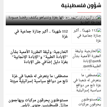
شؤون فلسطينية
إسرائيل تعلن تقييد هجماتها بغزة ونتنياهو يكشف: رفضنا
مسودة لخارطة الطريق
112 شهيدًا .. أكبر جنازة جماعية في
غزة
الخارجية: وثيقة المقررة الأممية بشأن
"الإبادة الطبية" و"الإبادة الإنجابية"
بغزة دليل إضافي على الإبادة
مصطفى: ما يتعرض له شعبنا في غزة
نابع من دوافع سياسية إسرائيلية مبيّتة
مستوطنون يحرقون مركبات ويهاجمون
منازل فلسطينيين جنوبي نابلس