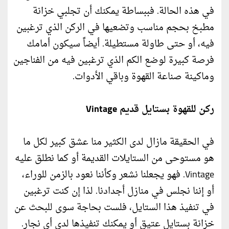
في هذه الحالة. فببساطة يمكنك أن تجلبي خزانة
مطبخ بحجم مناسب وتضعيها في الركن الذي ترغبين
فيه، أو حتى طاولة مستطيلة. أيضاً سيكون أمامك
فرصة كبيرة لوضع الكم الذي ترغبين فيه من الفناجين
وماكينة صناعة القهوة وباقي الأدوات.
ركن للقهوة بستايل قديم Vintage
في الحقيقة مازال لدى الكثير منا عشق كبير لكل ما
هو مستوحى من الستايلات القديمة أو كما نطلق عليه
Vintage. فهو يجعلنا نشعر وكأننا نعود بالزمن للوراء،
أو إننا نجلس في منازل أجدادنا. لذا إن كنت ترغبين
في تنفيذ هذا الستايل، فلست بحاجة سوى للبحث عن
خزانة بستايل عتيق أو يمكنك تنفيذها لدى أي نجار.