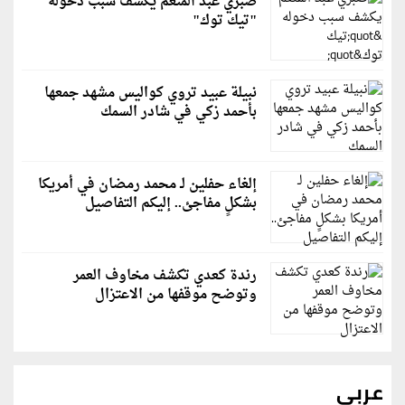
صبري عبد المنعم يكشف سبب دخوله
"تيك توك"
نبيلة عبيد تروي كواليس مشهد جمعها
بأحمد زكي في شادر السمك
إلغاء حفلين لـ محمد رمضان في أمريكا
بشكلٍ مفاجئ.. إليكم التفاصيل
رندة كعدي تكشف مخاوف العمر
وتوضح موقفها من الاعتزال
عربي