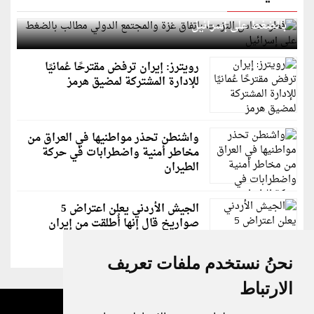
قطر: حماس التزمت باتفاق غزة والمجتمع الدولي مطالب
بالضغط على إسرائيل
رويترز: إيران ترفض مقترحًا عُمانيًا
للإدارة المشتركة لمضيق هرمز
واشنطن تحذر مواطنيها في العراق من
مخاطر أمنية واضطرابات في حركة
الطيران
الجيش الأردني يعلن اعتراض 5
صواريخ قال إنها أُطلقت من إيران
نحنُ نستخدم ملفات تعريف
الارتباط