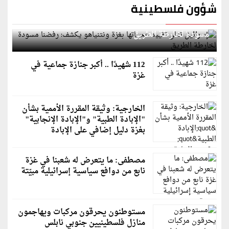
شؤون فلسطينية
إسرائيل تعلن تقييد هجماتها بغزة ونتنياهو يكشف: رفضنا
مسودة لخارطة الطريق
112 شهيدًا .. أكبر جنازة جماعية في
غزة
الخارجية: وثيقة المقررة الأممية بشأن
"الإبادة الطبية" و"الإبادة الإنجابية"
بغزة دليل إضافي على الإبادة
مصطفى: ما يتعرض له شعبنا في غزة
نابع من دوافع سياسية إسرائيلية مبيّتة
مستوطنون يحرقون مركبات ويهاجمون
منازل فلسطينيين جنوبي نابلس