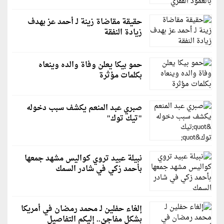
حقيقة مقاضاة زينة لـ أحمد عز بهدف
زيادة النفقة
حمو بيكا يعلن وفاة والده وينعاه
بكلمات مؤثرة
صبري عبد المنعم يكشف سبب دخوله
"تيك توك"
نبيلة عبيد تروي كواليس مشهد جمعها
بأحمد زكي في شادر السمك
إلغاء حفلين لـ محمد رمضان في أمريكا
بشكلٍ مفاجئ.. إليكم التفاصيل