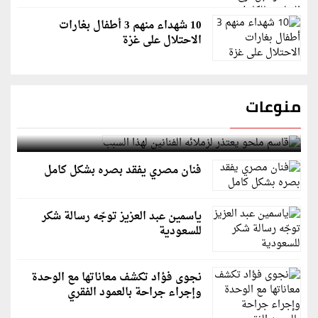
10 شهداء منهم 3 أطفال بغارات
الاحتلال على غزة
منوعات
قاسم ملحو يعتذر لزملائه الفنانين لهذا السبب
فنان مصري يفقد بصره بشكل كامل
ياسمين عبد العزيز توجّه رسالة شكر
للسعودية
نجوى فؤاد تكشف معاناتها مع الوحدة
وإجراء جراحة بالعمود الفقري