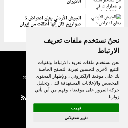
الطيران
الجيش الأردني يعلن اعتراض 5
صواريخ قال إنها أُطلقت من إيران
نحنُ نستخدم ملفات تعريف
الارتباط
نحن نستخدم ملفات تعريف الارتباط وتقنيات
التتبع الأخرى لتحسين تجربة التصفح الخاصة
بك على موقعنا الإلكتروني ، ولإظهار المحتوى
جميع الحقوق محفوظة لدنيا الوطن © 2003 - 2022
المخصص والإعلانات المستهدفة لك ، وتحليل
حركة المرور على موقعنا ، وفهم من أين يأتي
زوارنا.
فهمت
Privacy Policy
تغيير تفضيلاتي
|
Update cookies preferences