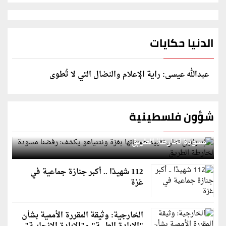
الدنيا حكايات
عبدالله عيسى: راية الإعلام والنضال التي لا تُطوى
شؤون فلسطينية
إسرائيل تعلن تقييد هجماتها بغزة ونتنياهو يكشف: رفضنا
مسودة لخارطة الطريق
112 شهيدًا .. أكبر جنازة جماعية في
غزة
الخارجية: وثيقة المقررة الأممية بشأن