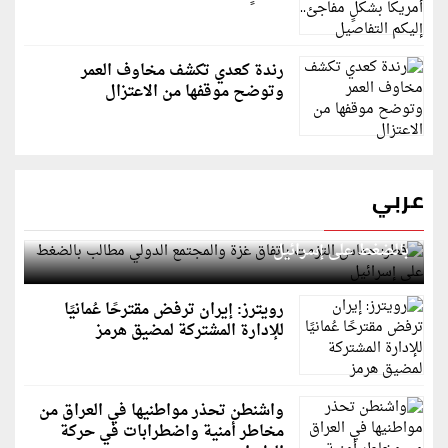
رندة كعدي تكشف مخاوف العمر
وتوضح موقفها من الاعتزال
عربي
قطر: حماس التزمت باتفاق غزة والمجتمع الدولي مطالب
بالضغط على إسرائيل
رويترز: إيران ترفض مقترحًا عُمانيًا
للإدارة المشتركة لمضيق هرمز
واشنطن تحذر مواطنيها في العراق من
مخاطر أمنية واضطرابات في حركة