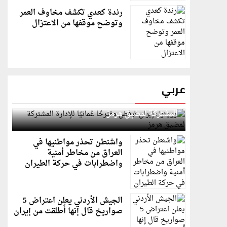
رندة كعدي تكشف مخاوف العمر
وتوضح موقفها من الاعتزال
عربي
رويترز: إيران ترفض مقترحًا عُمانيًا للإدارة
المشتركة لمضيق هرمز
واشنطن تحذر مواطنيها في
العراق من مخاطر أمنية
واضطرابات في حركة الطيران
الجيش الأردني يعلن اعتراض 5
صواريخ قال إنها أُطلقت من إيران