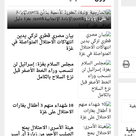
الخارجية: وثيقة المقررة الأممية بشأن "الإبادة
الطبية" و"الإبادة الإنجابية" بغزة دليل إضافي
على الإبادة
بيان مصري قطري تركي يدين
انتهاكات الاحتلال المتواصلة في
غزة
مجلس السلام بغزة: إسرائيل لن
تنسحب وراء الخط الأصفر قبل
نزع السلاح بالكامل
10 شهداء منهم 3 أطفال بغارات
الاحتلال على غزة
هيئة الأسرى: الاحتلال يمنع
ّفية
الصليب الأحمر من زيارة أي أسير