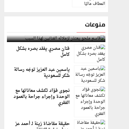
منوعات
قاسم ملحو يعتذر لزملائه الفنانين لهذا السبب
فنان مصري يفقد بصره بشكل
كامل
ياسمين عبد العزيز توجّه رسالة
شكر للسعودية
نجوى فؤاد تكشف معاناتها مع
الوحدة وإجراء جراحة بالعمود
الفقري
حقيقة مقاضاة زينة لـ أحمد عز