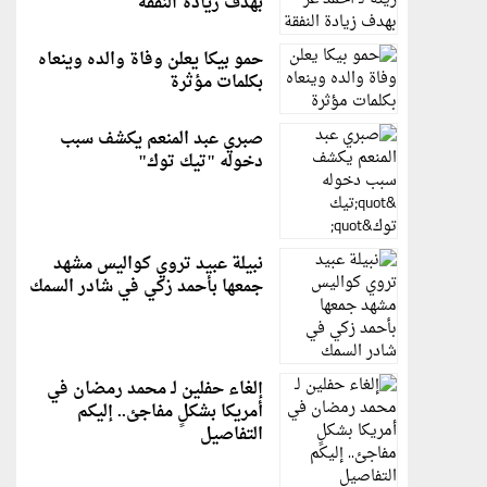
بهدف زيادة النفقة
حمو بيكا يعلن وفاة والده وينعاه
بكلمات مؤثرة
صبري عبد المنعم يكشف سبب
دخوله "تيك توك"
نبيلة عبيد تروي كواليس مشهد
جمعها بأحمد زكي في شادر السمك
إلغاء حفلين لـ محمد رمضان في
أمريكا بشكلٍ مفاجئ.. إليكم
التفاصيل