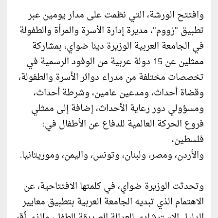
وافتتح الورشة، التي نظمت على مدار يومين عبر
تطبيق "زووم"، مديرة إدارة الأسرة والمرأة والطفولة
في الجامعة العربية الوزيرة دينا ضواي، بمشاركة
ممثلين عن 15 دولة عربية من الوفود الرسمية في
تخصصات مختلفة من مدراء دوائر الأسرة والطفولة،
وقضاة أحداث، ومدعين عامين، وشرطة أحداث،
ومسؤولي دور رعاية الأحداث، إضافة إلى ممثلي
فروع الحركة العالمية للدفاع عن الأطفال في:
فلسطين،
والأردن، ومصر، ولبنان، وتونس، واليمن، وموريتانيا.
وتحدثت الوزيرة ضواي، في كلمتها الافتتاحية، عن
الاهتمام الذي تبديه الجامعة العربية بتطبيق معايير
الدليل الاسترشادي للعدالة الصديقة للطفل، والذي أقر