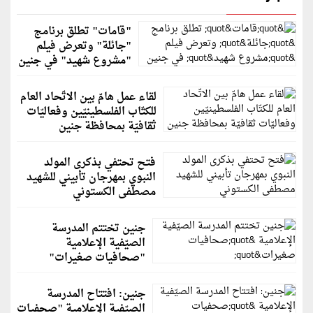
"قامات" تطلق برنامج
"جائلة" وتعرض فيلم
"مشروع شهيد" في جنين
لقاء عمل هامّ بين الاتّحاد العام
للكتّاب الفلسطينيّين وفعاليّات
ثقافيّة بمحافظة جنين
فتح تحتفي بذكرى المولد
النبوي بمهرجان تأبيني للشهيد
مصطفى الكستوني
جنين تختتم المدرسة
الصيّفية الإعلامية
"صحافيات صغيرات"
جنين: افتتاح المدرسة
الصيّفية الإعلامية "صحفيات