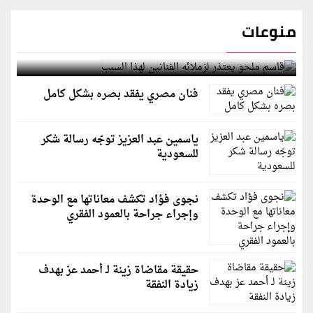
منوعات
قاسم ملحو يعتذر لزملائه الفنانين لهذا السبب
فنان مصري يفقد بصره بشكل كامل
ياسمين عبد العزيز توجّه رسالة شكر
للسعودية
نجوى فؤاد تكشف معاناتها مع الوحدة
وإجراء جراحة بالعمود الفقري
حقيقة مقاضاة زينة لـ أحمد عز بهدف
زيادة النفقة