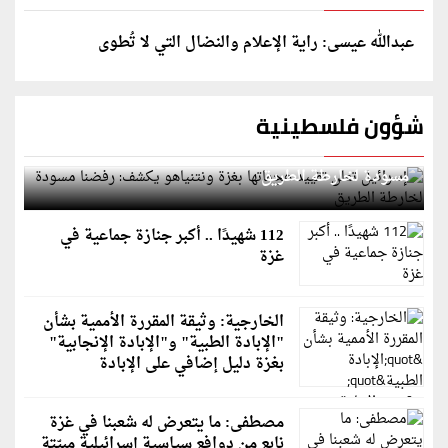
عبدالله عيسى: راية الإعلام والنضال التي لا تُطوى
شؤون فلسطينية
إسرائيل تعلن تقييد هجماتها بغزة ونتنياهو يكشف: رفضنا
مسودة لخارطة الطريق
112 شهيدًا .. أكبر جنازة جماعية في
غزة
الخارجية: وثيقة المقررة الأممية بشأن
"الإبادة الطبية" و"الإبادة الإنجابية"
بغزة دليل إضافي على الإبادة
مصطفى: ما يتعرض له شعبنا في غزة
نابع من دوافع سياسية إسرائيلية مبيّتة