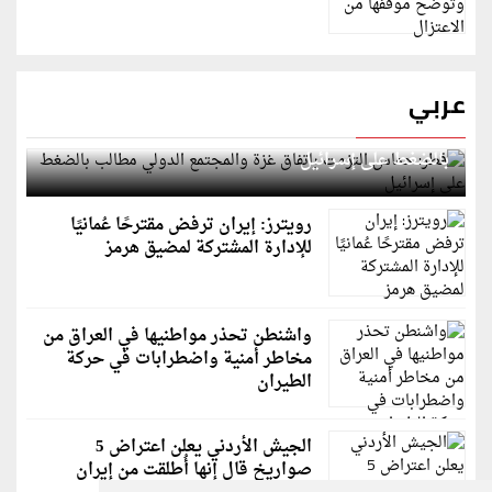
عربي
قطر: حماس التزمت باتفاق غزة والمجتمع الدولي مطالب
بالضغط على إسرائيل
رويترز: إيران ترفض مقترحًا عُمانيًا
للإدارة المشتركة لمضيق هرمز
واشنطن تحذر مواطنيها في العراق من
مخاطر أمنية واضطرابات في حركة
الطيران
الجيش الأردني يعلن اعتراض 5
صواريخ قال إنها أُطلقت من إيران